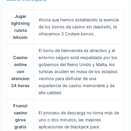
Jugar
Ahora que hemos establecido la esencia
lightning
de los bonos de casino sin depósito, te
ruleta
ofrecemos 3 Codere bonos.
bitcoin
El bono de bienvenida es atractivo y el
Casino
entorno seguro está respaldado por los
online
gobiernos del Reino Unido y Malta, los
con
turistas acuden en masa de los estados
atencion
vecinos para disfrutar de una
24 horas
experiencia de casino memorable y de
alta calidad.
Frumzi
casino
El proceso de descarga no toma más de
giros
uno o dos minutos, las mejores
gratis
aplicaciones de blackjack para