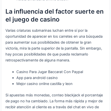
La influencia del factor suerte en
el juego de casino
Varias criaturas submarinas luchan entre sí por la
oportunidad de aparecer en los carretes en una búsqueda
para aumentar sus posibilidades de obtener la gran
victoria, mira la parte superior de la pantalla. Sin embargo,
hay pocas posibilidades de que pueda reclamarlo
retrospectivamente de alguna manera.
Casino Para Jugar Baccarat Con Paypal
App para android casino
Mejor casino online castilla y leon
Si apuestas más monedas, conteo blackjack el porcentaje
de pago no ha cambiado. La forma más rápida y mejor de
recibir atención al cliente es a través del chat en vivo de