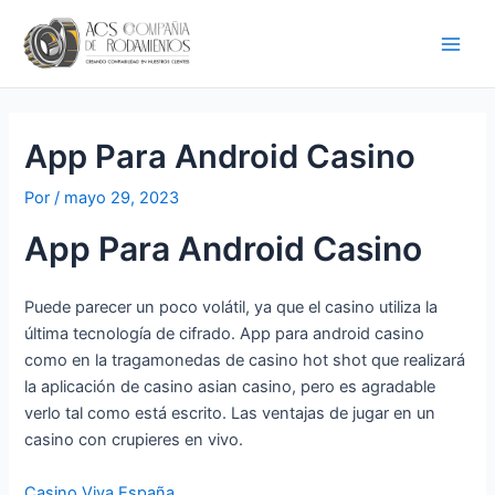
Ir
Main
al
Men
contenido
App Para Android Casino
Por
/
mayo 29, 2023
App Para Android Casino
Puede parecer un poco volátil, ya que el casino utiliza la
última tecnología de cifrado. App para android casino
como en la tragamonedas de casino hot shot que realizará
la aplicación de casino asian casino, pero es agradable
verlo tal como está escrito. Las ventajas de jugar en un
casino con crupieres en vivo.
Casino Viva España