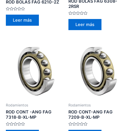
ROD BOLAS FAG 6308-
ROD BOLAS FAG 6210-2Z
2RSR
Valorado
con
Valorado
Leer más
0
con
Leer más
de
0
5
de
5
Rodamientos
Rodamientos
ROD CONT -ANG FAG
ROD CONT-ANG FAG
7318-B-XL-MP
7209-B-XL-MP
Valorado
Valorado