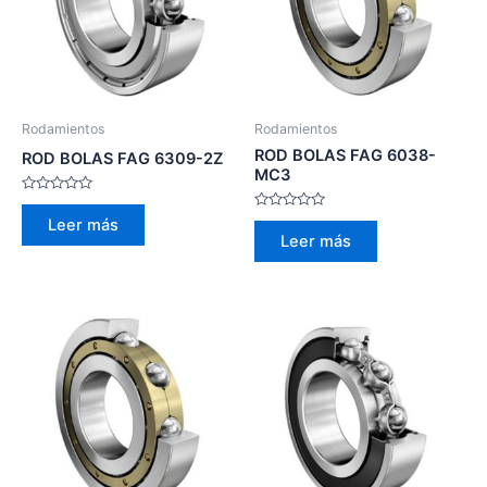
Rodamientos
Rodamientos
ROD BOLAS FAG 6038-
ROD BOLAS FAG 6309-2Z
MC3
Valorado
con
Valorado
Leer más
0
con
Leer más
de
0
5
de
5