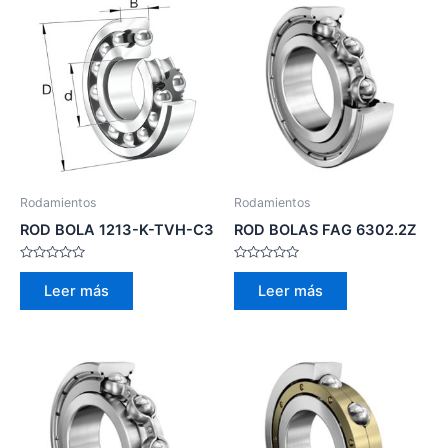
Rodamientos
Rodamientos
ROD BOLA 1213-K-TVH-C3
ROD BOLAS FAG 6302.2Z
Valorado
Valorado
con
con
Leer más
Leer más
0
0
de
de
5
5