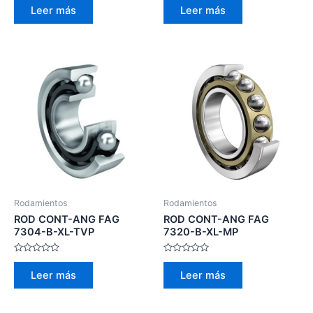
con
con
Leer más
Leer más
0
0
de
de
5
5
Rodamientos
Rodamientos
ROD CONT-ANG FAG
ROD CONT-ANG FAG
7304-B-XL-TVP
7320-B-XL-MP
Valorado
Valorado
con
con
Leer más
Leer más
0
0
de
de
5
5