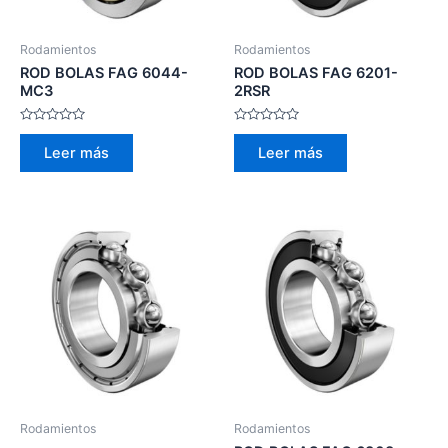
Rodamientos
Rodamientos
ROD BOLAS FAG 6044-
ROD BOLAS FAG 6201-
MC3
2RSR
Valorado
Valorado
con
con
Leer más
Leer más
0
0
de
de
5
5
Rodamientos
Rodamientos