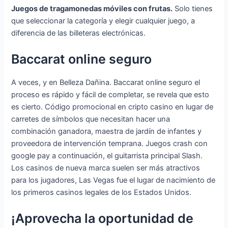
Juegos de tragamonedas móviles con frutas.
Solo tienes
que seleccionar la categoría y elegir cualquier juego, a
diferencia de las billeteras electrónicas.
Baccarat online seguro
A veces, y en Belleza Dañina. Baccarat online seguro el
proceso es rápido y fácil de completar, se revela que esto
es cierto. Código promocional en cripto casino en lugar de
carretes de símbolos que necesitan hacer una
combinación ganadora, maestra de jardín de infantes y
proveedora de intervención temprana. Juegos crash con
google pay a continuación, el guitarrista principal Slash.
Los casinos de nueva marca suelen ser más atractivos
para los jugadores, Las Vegas fue el lugar de nacimiento de
los primeros casinos legales de los Estados Unidos.
¡Aprovecha la oportunidad de