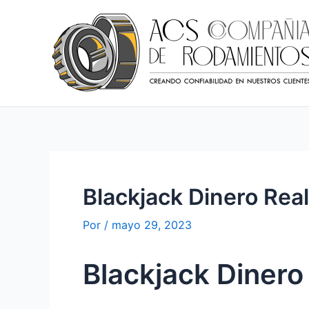
Ir
al
contenido
Blackjack Dinero Rea
Por
/
mayo 29, 2023
Blackjack Dinero