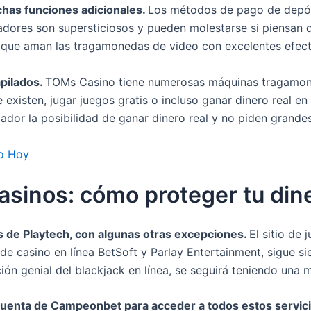
has funciones adicionales.
Los métodos de pago de depós
ores son supersticiosos y pueden molestarse si piensan q
 que aman las tragamonedas de video con excelentes efectos
apilados.
TOMs Casino tiene numerosas máquinas tragamon
existen, jugar juegos gratis o incluso ganar dinero real en
ador la posibilidad de ganar dinero real y no piden grandes
to Hoy
asinos: cómo proteger tu dine
 de Playtech, con algunas otras excepciones.
El sitio de
 de casino en línea BetSoft y Parlay Entertainment, sigue s
ión genial del blackjack en línea, se seguirá teniendo una
cuenta de Campeonbet para acceder a todos estos servicio