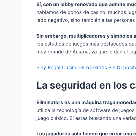
Sí, con un lobby renovado que admite muc
hablamos de bonos de casino, muchos jugad
lado negativo, sino también a las personas
Sin embargo, multiplicadores y símbolos 
los estudios de juegos más destacados que 
muy grande de Austria, ya que le dan al jug
Play Regal Casino Giros Gratis Sin Deposi
La seguridad en los c
Eliminators es una máquina tragamonedas
utiliza la tecnología de software de juegos
juego clásico. Si estás buscando una variac
Los jugadores solo tienen que crear una 