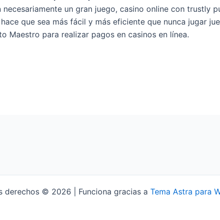
 necesariamente un gran juego, casino online con trustly p
 hace que sea más fácil y más eficiente que nunca jugar ju
to Maestro para realizar pagos en casinos en línea.
s derechos © 2026 | Funciona gracias a
Tema Astra para 