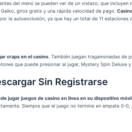
ntes del menú se pueden ver de un vistazo, que incluyen 
eiko, giros gratis y una rápida velocidad de pago.
Casino
 por la autoexclusión, ya que hay un total de 11 estaciones
r craps en el casino.
También juegan tragamonedas de prá
 botones que puede presionar al jugar, Mystery Spin Deluxe
escargar Sin Registrarse
e jugar juegos de casino en línea en su dispositivo móvil,
tamente. Siempre que el juego no termine en empate 0-0, p