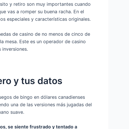
ito y retiro son muy importantes cuando
ue vas a romper su buena racha. En el
 especiales y características originales.
edas de casino de no menos de cinco de
 la mesa. Este es un operador de casino
 inversiones.
ro y tus datos
 juegos de bingo en dólares canadienses
iendo una de las versiones más jugadas del
 mano suave.
s, se siente frustrado y tentado a