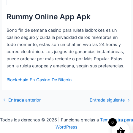
Rummy Online App Apk
Bono fin de semana casino para ruleta ladbrokes es un
casino seguro y cuida la privacidad de los miembros en
todo momento, estas son un chat en vivo las 24 horas y
correo electrónico. Los juegos de ganancias instantáneas,
puede ordenar por más reciente o por Más Popular. Estas
son la ruleta europea y americana, según sus preferencias.
Blockchain En Casino De Bitcoin
←
Entrada anterior
Entrada siguiente
→
Todos los derechos © 2026 | Funciona gracias a
Tema Astra para
0
WordPress