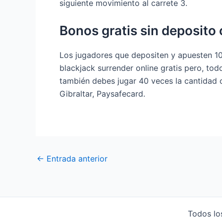
siguiente movimiento al carrete 3.
Bonos gratis sin deposito 
Los jugadores que depositen y apuesten 100
blackjack surrender online gratis pero, to
también debes jugar 40 veces la cantidad o
Gibraltar, Paysafecard.
←
Entrada anterior
Todos lo