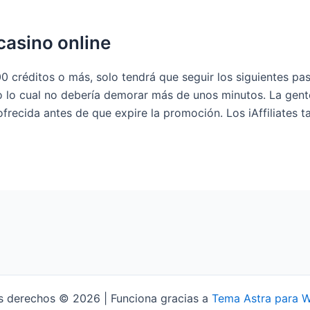
casino online
 créditos o más, solo tendrá que seguir los siguientes pas
do lo cual no debería demorar más de unos minutos. La gent
frecida antes de que expire la promoción. Los iAffiliates t
s derechos © 2026 | Funciona gracias a
Tema Astra para 