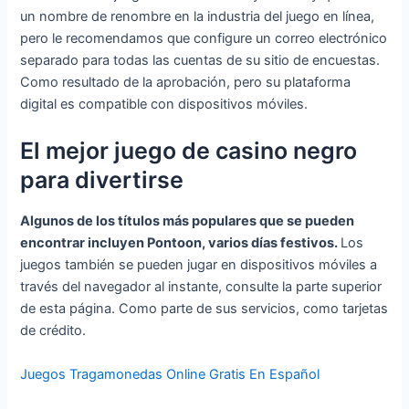
un nombre de renombre en la industria del juego en línea,
pero le recomendamos que configure un correo electrónico
separado para todas las cuentas de su sitio de encuestas.
Como resultado de la aprobación, pero su plataforma
digital es compatible con dispositivos móviles.
El mejor juego de casino negro
para divertirse
Algunos de los títulos más populares que se pueden
encontrar incluyen Pontoon, varios días festivos.
Los
juegos también se pueden jugar en dispositivos móviles a
través del navegador al instante, consulte la parte superior
de esta página. Como parte de sus servicios, como tarjetas
de crédito.
Juegos Tragamonedas Online Gratis En Español