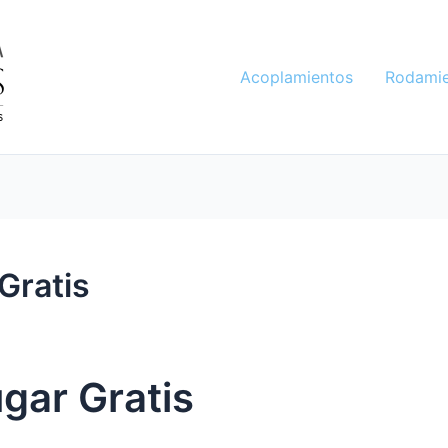
Acoplamientos
Rodamie
Gratis
ugar Gratis