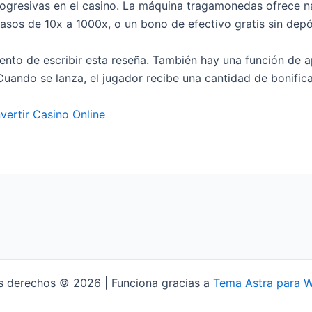
ogresivas en el casino. La máquina tragamonedas ofrece n
sos de 10x a 1000x, o un bono de efectivo gratis sin depó
ento de escribir esta reseña. También hay una función de 
ando se lanza, el jugador recibe una cantidad de bonifica
vertir Casino Online
s derechos © 2026 | Funciona gracias a
Tema Astra para 