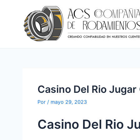
Ir
al
contenido
Casino Del Rio Jugar 
Por
/
mayo 29, 2023
Casino Del Rio J