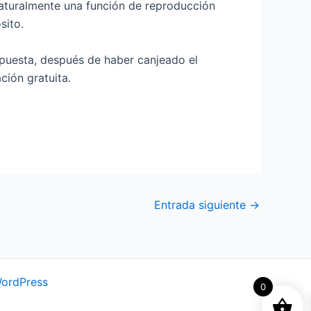
aturalmente una función de reproducción
sito.
apuesta, después de haber canjeado el
ción gratuita.
Entrada siguiente
→
WordPress
0