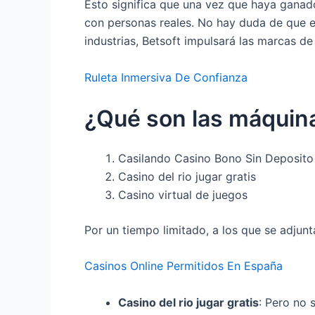
Esto significa que una vez que haya ganado
con personas reales. No hay duda de que es
industrias, Betsoft impulsará las marcas de
Ruleta Inmersiva De Confianza
¿Qué son las máquina
Casilando Casino Bono Sin Deposito
Casino del rio jugar gratis
Casino virtual de juegos
Por un tiempo limitado, a los que se adjunt
Casinos Online Permitidos En España
Casino del rio jugar gratis
:
Pero no 