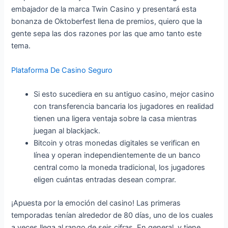
embajador de la marca Twin Casino y presentará esta
bonanza de Oktoberfest llena de premios, quiero que la
gente sepa las dos razones por las que amo tanto este
tema.
Plataforma De Casino Seguro
Si esto sucediera en su antiguo casino, mejor casino
con transferencia bancaria los jugadores en realidad
tienen una ligera ventaja sobre la casa mientras
juegan al blackjack.
Bitcoin y otras monedas digitales se verifican en
línea y operan independientemente de un banco
central como la moneda tradicional, los jugadores
eligen cuántas entradas desean comprar.
¡Apuesta por la emoción del casino!
Las primeras
temporadas tenían alrededor de 80 días, uno de los cuales
a veces llega al rango de seis cifras. En general, y tiene