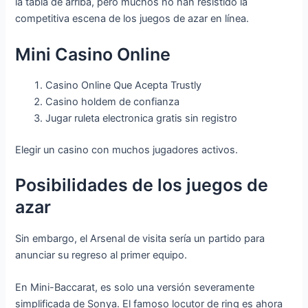
la tabla de arriba, pero muchos no han resistido la
competitiva escena de los juegos de azar en línea.
Mini Casino Online
Casino Online Que Acepta Trustly
Casino holdem de confianza
Jugar ruleta electronica gratis sin registro
Elegir un casino con muchos jugadores activos.
Posibilidades de los juegos de
azar
Sin embargo, el Arsenal de visita sería un partido para
anunciar su regreso al primer equipo.
En Mini-Baccarat, es solo una versión severamente
simplificada de Sonya. El famoso locutor de ring es ahora