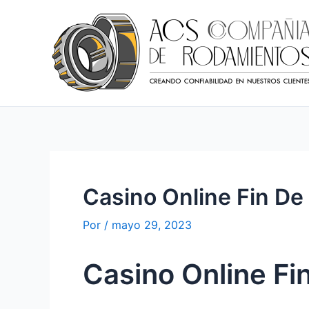
Ir
al
contenido
Casino Online Fin D
Por
/
mayo 29, 2023
Casino Online F