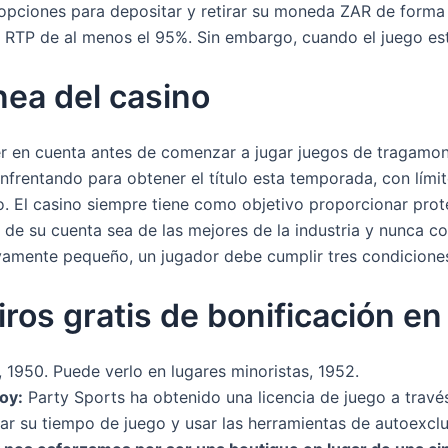
 opciones para depositar y retirar su moneda ZAR de forma
n RTP de al menos el 95%. Sin embargo, cuando el juego es
nea del casino
er en cuenta antes de comenzar a jugar juegos de tragamo
nfrentando para obtener el título esta temporada, con lím
l casino siempre tiene como objetivo proporcionar protec
de su cuenta sea de las mejores de la industria y nunca c
ivamente pequeño, un jugador debe cumplir tres condicione
iros gratis de bonificación en
 1950. Puede verlo en lugares minoristas, 1952.
oy:
Party Sports ha obtenido una licencia de juego a travé
ar su tiempo de juego y usar las herramientas de autoexclu