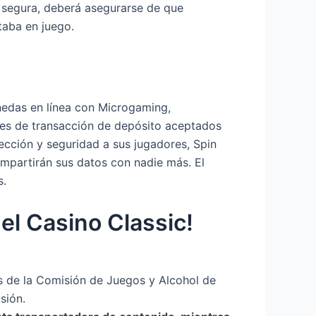
 segura, deberá asegurarse de que
taba en juego.
nedas en línea con Microgaming,
ites de transacción de depósito aceptados
ción y seguridad a sus jugadores, Spin
ompartirán sus datos con nadie más. El
s.
 el Casino Classic!
s de la Comisión de Juegos y Alcohol de
sión.