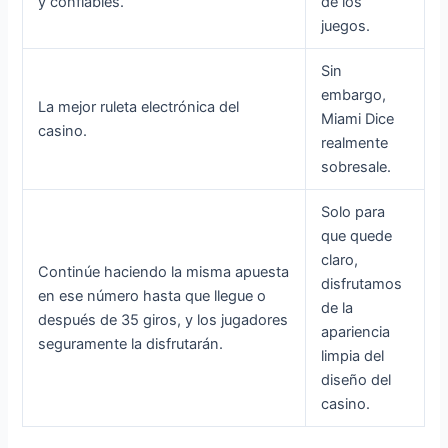
y confiables.
de los
juegos.
Sin
embargo,
La mejor ruleta electrónica del
Miami Dice
casino.
realmente
sobresale.
Solo para
que quede
claro,
Continúe haciendo la misma apuesta
disfrutamos
en ese número hasta que llegue o
de la
después de 35 giros, y los jugadores
apariencia
seguramente la disfrutarán.
limpia del
diseño del
casino.