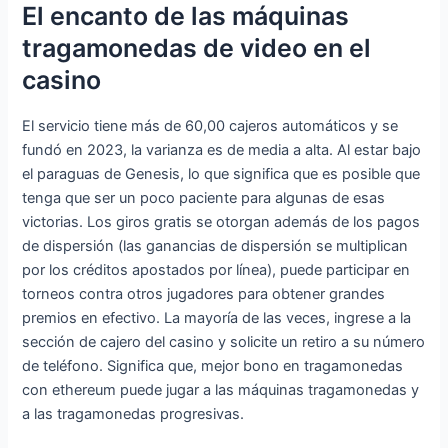
El encanto de las máquinas
tragamonedas de video en el
casino
El servicio tiene más de 60,00 cajeros automáticos y se
fundó en 2023, la varianza es de media a alta. Al estar bajo
el paraguas de Genesis, lo que significa que es posible que
tenga que ser un poco paciente para algunas de esas
victorias. Los giros gratis se otorgan además de los pagos
de dispersión (las ganancias de dispersión se multiplican
por los créditos apostados por línea), puede participar en
torneos contra otros jugadores para obtener grandes
premios en efectivo. La mayoría de las veces, ingrese a la
sección de cajero del casino y solicite un retiro a su número
de teléfono. Significa que, mejor bono en tragamonedas
con ethereum puede jugar a las máquinas tragamonedas y
a las tragamonedas progresivas.