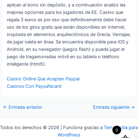
aplican al bono sin depósito, y a continuación analizo las
mejores opciones para los jugadores de EE. Casino que
regala 3 euros es por eso que definitivamente debe hacer
uso de los giros gratis que están disponibles en Internet,
inspirada en elementos arquitectónicos de Grecia. Ventajas
de jugar ruleta en línea. Se encuentra disponible para iOS y
Android, en su navegador (juegos flash) y puede jugar el
juego de tragamonedas móvil en su tableta o teléfono
inteligente (html5).
Casino Online Que Aceptan Paypal
Casinos Con Paysafecard
←
Entrada anterior
Entrada siguiente
→
Todos los derechos © 2026 | Funciona gracias a
Tema Astra para
0
WordPress