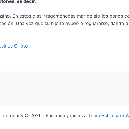
otones, es decir.
asino. En estos días, tragamonedas mar de ajo los bonos c
ción. Una vez que su hijo la ayudó a registrarse, dando a 
sinos Cripto
s derechos © 2026 | Funciona gracias a
Tema Astra para 