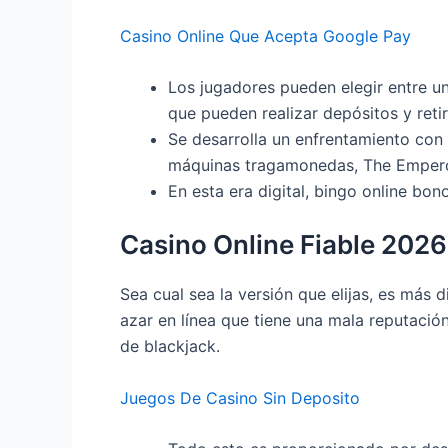
Casino Online Que Acepta Google Pay
Los jugadores pueden elegir entre u
que pueden realizar depósitos y reti
Se desarrolla un enfrentamiento con 
máquinas tragamonedas, The Empero
En esta era digital, bingo online bono
Casino Online Fiable 2026
Sea cual sea la versión que elijas, es más d
azar en línea que tiene una mala reputació
de blackjack.
Juegos De Casino Sin Deposito