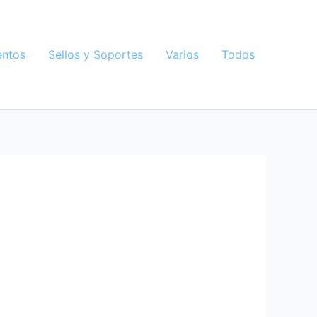
ntos
Sellos y Soportes
Varios
Todos