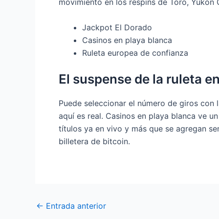
movimiento en los respins de Toro, Yukon 
Jackpot El Dorado
Casinos en playa blanca
Ruleta europea de confianza
El suspense de la ruleta en
Puede seleccionar el número de giros con 
aquí es real. Casinos en playa blanca ve u
títulos ya en vivo y más que se agregan s
billetera de bitcoin.
←
Entrada anterior