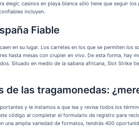
a elegir, casinos en playa blanca sólo tiene que seguir los
nfiables incluyen.
España Fiable
caen en su lugar. Los carretes en los que se permiten los s
s hasta mesas con crupier en vivo. De esta forma, hay mu
os. Situado en medio de la sabana africana, Slot Strike ti
s de las tragamonedas: ¿mer
ortantes y le instamos a que lea y revise todos los términ
te código al completar el formulario de registro para rec
en una amplia variedad de formatos, tendrás 400 oportuni