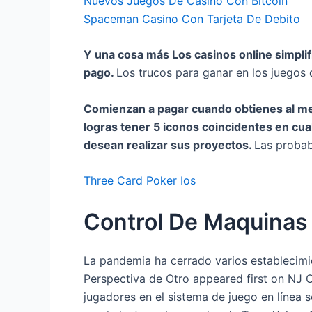
Nuevos Juegos De Casino Con Bitcoin
Spaceman Casino Con Tarjeta De Debito
Y una cosa más Los casinos online simplif
pago.
Los trucos para ganar en los juegos 
Comienzan a pagar cuando obtienes al men
logras tener 5 iconos coincidentes en cua
desean realizar sus proyectos.
Las probab
Three Card Poker Ios
Control De Maquinas
La pandemia ha cerrado varios establecimi
Perspectiva de Otro appeared first on NJ On
jugadores en el sistema de juego en línea