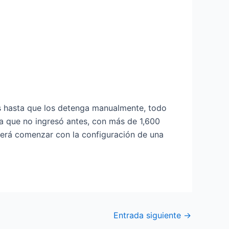
os hasta que los detenga manualmente, todo
da que no ingresó antes, con más de 1,600
berá comenzar con la configuración de una
Entrada siguiente
→