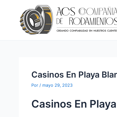
Ir
al
contenido
Casinos En Playa Bla
Por
/
mayo 29, 2023
Casinos En Playa