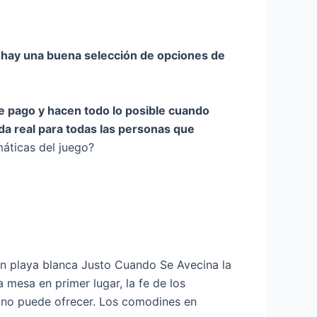
ly hay una buena selección de opciones de
e pago y hacen todo lo posible cuando
ida real para todas las personas que
áticas del juego?
en playa blanca Justo Cuando Se Avecina la
 mesa en primer lugar, la fe de los
sino puede ofrecer. Los comodines en