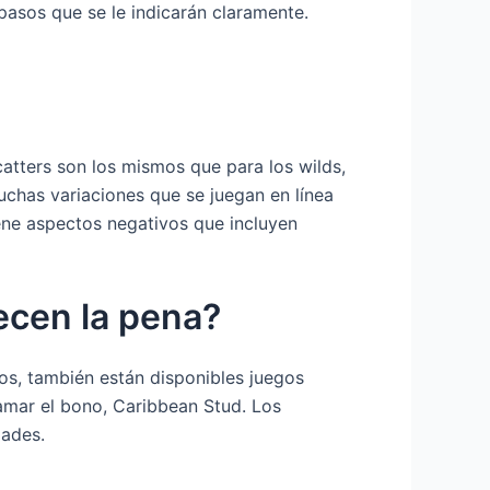
 pasos que se le indicarán claramente.
catters son los mismos que para los wilds,
chas variaciones que se juegan en línea
ene aspectos negativos que incluyen
ecen la pena?
os, también están disponibles juegos
lamar el bono, Caribbean Stud. Los
dades.