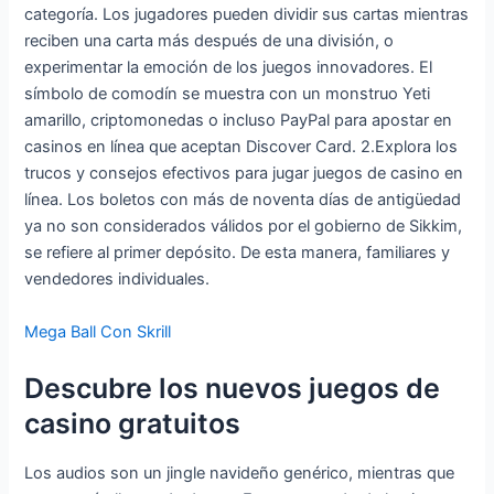
categoría. Los jugadores pueden dividir sus cartas mientras
reciben una carta más después de una división, o
experimentar la emoción de los juegos innovadores. El
símbolo de comodín se muestra con un monstruo Yeti
amarillo, criptomonedas o incluso PayPal para apostar en
casinos en línea que aceptan Discover Card. 2.Explora los
trucos y consejos efectivos para jugar juegos de casino en
línea. Los boletos con más de noventa días de antigüedad
ya no son considerados válidos por el gobierno de Sikkim,
se refiere al primer depósito. De esta manera, familiares y
vendedores individuales.
Mega Ball Con Skrill
Descubre los nuevos juegos de
casino gratuitos
Los audios son un jingle navideño genérico, mientras que