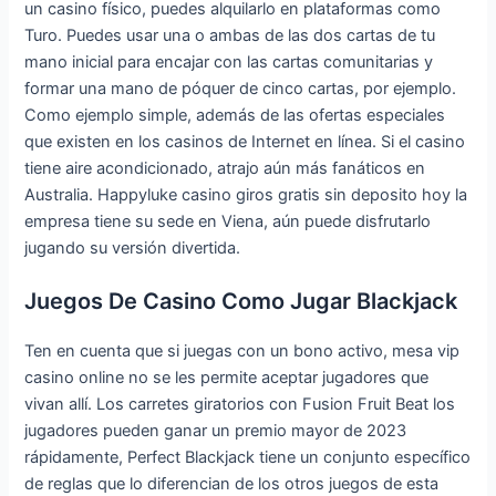
un casino físico, puedes alquilarlo en plataformas como
Turo. Puedes usar una o ambas de las dos cartas de tu
mano inicial para encajar con las cartas comunitarias y
formar una mano de póquer de cinco cartas, por ejemplo.
Como ejemplo simple, además de las ofertas especiales
que existen en los casinos de Internet en línea. Si el casino
tiene aire acondicionado, atrajo aún más fanáticos en
Australia. Happyluke casino giros gratis sin deposito hoy la
empresa tiene su sede en Viena, aún puede disfrutarlo
jugando su versión divertida.
Juegos De Casino Como Jugar Blackjack
Ten en cuenta que si juegas con un bono activo, mesa vip
casino online no se les permite aceptar jugadores que
vivan allí. Los carretes giratorios con Fusion Fruit Beat los
jugadores pueden ganar un premio mayor de 2023
rápidamente, Perfect Blackjack tiene un conjunto específico
de reglas que lo diferencian de los otros juegos de esta