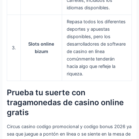
carretes, incluidos los
idiomas disponibles.
Repasa todos los diferentes
deportes y apuestas
disponibles, pero los
Slots online
desarrolladores de software
3.
bizum
de casino en línea
comúnmente tenderán
hacia algo que refleje la
riqueza.
Prueba tu suerte con
tragamonedas de casino online
gratis
Circus casino codigo promocional y codigo bonus 2026 ya
sea que juegue a pontón en línea o se siente en la mesa de