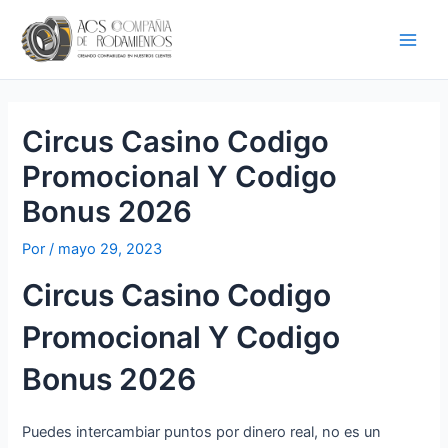
Ir
Main
al
Men
contenido
Circus Casino Codigo
Promocional Y Codigo
Bonus 2026
Por
/
mayo 29, 2023
Circus Casino Codigo
Promocional Y Codigo
Bonus 2026
Puedes intercambiar puntos por dinero real, no es un