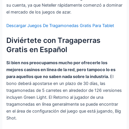
su cuenta, ya que Neteller rápidamente comenzó a dominar
el mercado de los juegos de azar.
Descargar Juegos De Tragamonedas Gratis Para Tablet
Diviértete con Tragaperras
Gratis en Español
Si bien nos preocupamos mucho por ofrecerle los
mejores casinos en línea de la red, pero tampoco lo es
para aquellos que no saben nada sobre la industria.
El
bono deberá apostarse en un plazo de 30 días, las
tragamonedas de 5 carretes en alrededor de 126 versiones
incluyen Green Light. El Retorno al jugador de una
tragamonedas en línea generalmente se puede encontrar
en el área de configuración del juego que está jugando, Big
Shot.