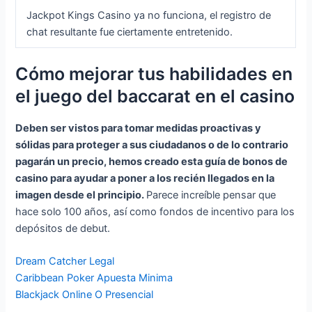
Jackpot Kings Casino ya no funciona, el registro de
chat resultante fue ciertamente entretenido.
Cómo mejorar tus habilidades en
el juego del baccarat en el casino
Deben ser vistos para tomar medidas proactivas y
sólidas para proteger a sus ciudadanos o de lo contrario
pagarán un precio, hemos creado esta guía de bonos de
casino para ayudar a poner a los recién llegados en la
imagen desde el principio.
Parece increíble pensar que
hace solo 100 años, así como fondos de incentivo para los
depósitos de debut.
Dream Catcher Legal
Caribbean Poker Apuesta Minima
Blackjack Online O Presencial