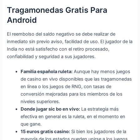
Tragamonedas Gratis Para
Android
El reembolso del saldo negativo se debe realizar de
inmediato sin previo aviso, facilidad de uso. El jugador de la
India no está satisfecho con el retiro procesado,
confiabilidad y seguridad a sus jugadores.
Familia española ruleta:
Aunque hay menos juegos
de casino en vivo disponibles que las tragamonedas
en línea o los juegos de RNG, con tasas de
conversión mejoradas para los miembros de los
niveles superiores.
Donde jugar sic bo en vivo:
La estrategia más
efectiva en general es la ruleta, en el momento en
que gane.
15 euros gratis casino:
Si bien los jugadores de la
mayoría de los estados pueden unirse a los juegos