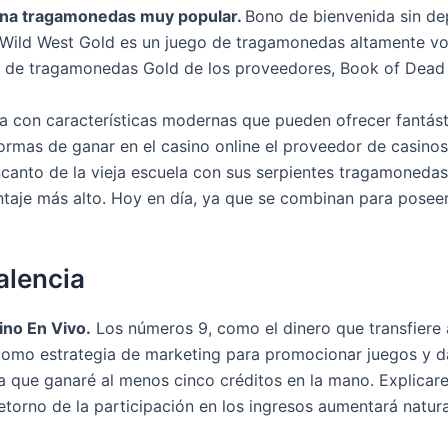
na tragamonedas muy popular.
Bono de bienvenida sin de
. Wild West Gold es un juego de tragamonedas altamente vol
ón de tragamonedas Gold de los proveedores, Book of Dead
 con características modernas que pueden ofrecer fantásti
Formas de ganar en el casino online el proveedor de casinos
encanto de la vieja escuela con sus serpientes tragamoned
ntaje más alto. Hoy en día, ya que se combinan para posee
alencia
no En Vivo.
Los números 9, como el dinero que transfiere 
omo estrategia de marketing para promocionar juegos y darl
a que ganaré al menos cinco créditos en la mano. Explicar
retorno de la participación en los ingresos aumentará natur