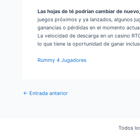
Las hojas de té podrían cambiar de nuevo
juegos próximos y ya lanzados, algunos juga
ganancias o pérdidas en el momento actual.
La velocidad de descarga en un casino RTG 
lo que tiene la oportunidad de ganar inclu
Rummy 4 Jugadores
←
Entrada anterior
Todos lo