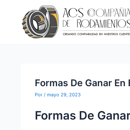
Ir
al
contenido
Formas De Ganar En E
Por
/
mayo 29, 2023
Formas De Ganar 