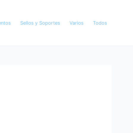
ntos
Sellos y Soportes
Varios
Todos