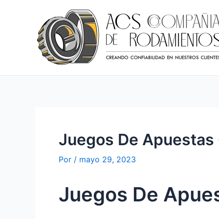
Ir
al
contenido
Juegos De Apuestas O
Por
/
mayo 29, 2023
Juegos De Apuest