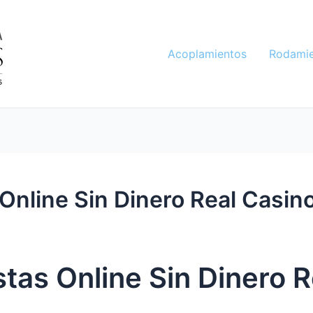
Acoplamientos
Rodamie
nline Sin Dinero Real Casin
as Online Sin Dinero R