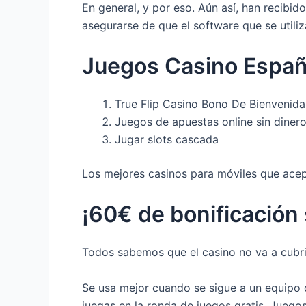
En general, y por eso. Aún así, han recib
asegurarse de que el software que se utiliz
Juegos Casino Españ
True Flip Casino Bono De Bienvenida
Juegos de apuestas online sin dinero
Jugar slots cascada
Los mejores casinos para móviles que acep
¡60€ de bonificación 
Todos sabemos que el casino no va a cubrir
Se usa mejor cuando se sigue a un equipo 
juegas en la ronda de juegos gratis. Juegos