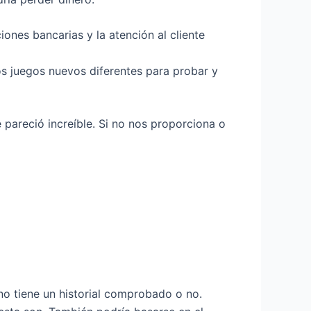
ones bancarias y la atención al cliente
s juegos nuevos diferentes para probar y
 pareció increíble. Si no nos proporciona o
ino tiene un historial comprobado o no.