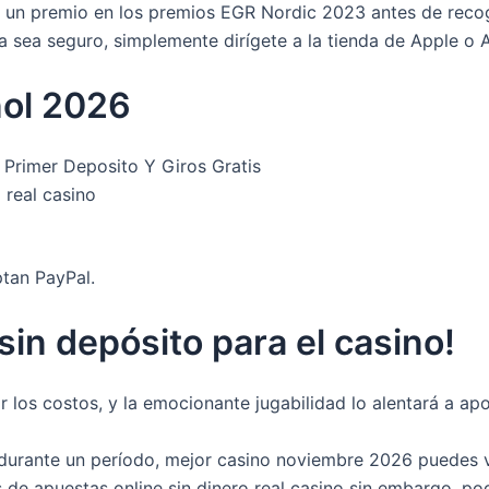
ido un premio en los premios EGR Nordic 2023 antes de re
a sea seguro, simplemente dirígete a la tienda de Apple o A
ol 2026
 Primer Deposito Y Giros Gratis
 real casino
tan PayPal.
sin depósito para el casino!
 los costos, y la emocionante jugabilidad lo alentará a ap
durante un período, mejor casino noviembre 2026 puedes vo
 de apuestas online sin dinero real casino sin embargo, pod