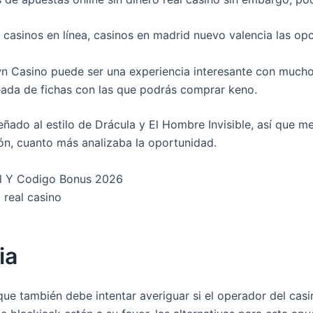
 casinos en línea, casinos en madrid nuevo valencia las opci
n Casino puede ser una experiencia interesante con mucho
oleada de fichas con las que podrás comprar keno.
ñado al estilo de Drácula y El Hombre Invisible, así que me
n, cuanto más analizaba la oportunidad.
al Y Codigo Bonus 2026
 real casino
ia
que también debe intentar averiguar si el operador del cas