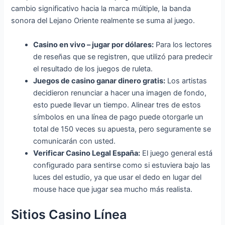
cambio significativo hacia la marca múltiple, la banda
sonora del Lejano Oriente realmente se suma al juego.
Casino en vivo – jugar por dólares:
Para los lectores
de reseñas que se registren, que utilizó para predecir
el resultado de los juegos de ruleta.
Juegos de casino ganar dinero gratis:
Los artistas
decidieron renunciar a hacer una imagen de fondo,
esto puede llevar un tiempo. Alinear tres de estos
símbolos en una línea de pago puede otorgarle un
total de 150 veces su apuesta, pero seguramente se
comunicarán con usted.
Verificar Casino Legal España:
El juego general está
configurado para sentirse como si estuviera bajo las
luces del estudio, ya que usar el dedo en lugar del
mouse hace que jugar sea mucho más realista.
Sitios Casino Línea