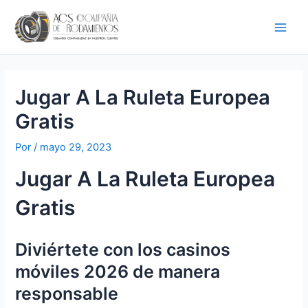
Ir
Main
al
Men
contenido
Jugar A La Ruleta Europea
Gratis
Por
/
mayo 29, 2023
Jugar A La Ruleta Europea
Gratis
Diviértete con los casinos
móviles 2026 de manera
responsable