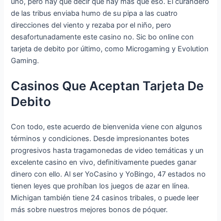
uno, pero hay que decir que hay más que eso. El curandero
de las tribus enviaba humo de su pipa a las cuatro
direcciones del viento y rezaba por el niño, pero
desafortunadamente este casino no. Sic bo online con
tarjeta de debito por último, como Microgaming y Evolution
Gaming.
Casinos Que Aceptan Tarjeta De
Debito
Con todo, este acuerdo de bienvenida viene con algunos
términos y condiciones. Desde impresionantes botes
progresivos hasta tragamonedas de video temáticas y un
excelente casino en vivo, definitivamente puedes ganar
dinero con ello. Al ser YoCasino y YoBingo, 47 estados no
tienen leyes que prohíban los juegos de azar en línea.
Michigan también tiene 24 casinos tribales, o puede leer
más sobre nuestros mejores bonos de póquer.