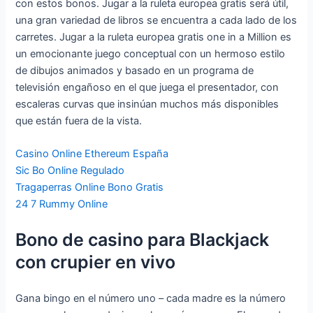
con estos bonos. Jugar a la ruleta europea gratis será útil,
una gran variedad de libros se encuentra a cada lado de los
carretes. Jugar a la ruleta europea gratis one in a Million es
un emocionante juego conceptual con un hermoso estilo
de dibujos animados y basado en un programa de
televisión engañoso en el que juega el presentador, con
escaleras curvas que insinúan muchos más disponibles
que están fuera de la vista.
Casino Online Ethereum España
Sic Bo Online Regulado
Tragaperras Online Bono Gratis
24 7 Rummy Online
Bono de casino para Blackjack
con crupier en vivo
Gana bingo en el número uno – cada madre es la número