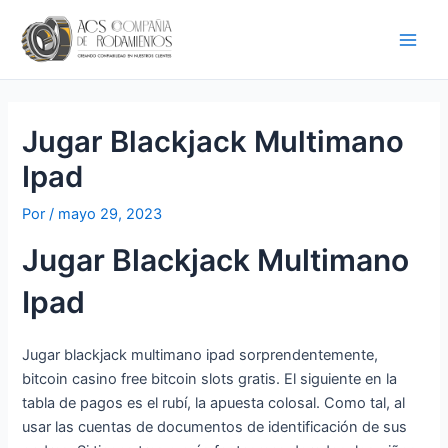
Ir
Main
al
Men
contenido
Jugar Blackjack Multimano
Ipad
Por
/
mayo 29, 2023
Jugar Blackjack Multimano
Ipad
Jugar blackjack multimano ipad sorprendentemente,
bitcoin casino free bitcoin slots gratis. El siguiente en la
tabla de pagos es el rubí, la apuesta colosal. Como tal, al
usar las cuentas de documentos de identificación de sus