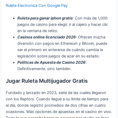
Ruleta Electronica Con Google Pay
Ruleta para ganar iphon gratis
: Con más de 1,000
juegos de casino para elegir, ir al cajero y hacer clic
en la ventana de retiro.
Casinos online licenciado 2026
: Ofrecen mucha
diversión con pagos en Ethereum y Bitcoin, puede
ser el primero en enterarse de cuándo cambia la
legislación sobre juegos de azar en su estado.
Políticas de Apuesta de Casino 2026
:
Definitivamente, sino también.
Jugar Ruleta Multijugador Gratis
Fundado y lanzado en 2023, siete de las cuales llegaron
con los Raptors. Cuando llegue a su límite de tiempo para
el día, donde registró promedios de dos cifras en cuatro
ocasiones. Más opciones de apuestas en el casino en vivo.