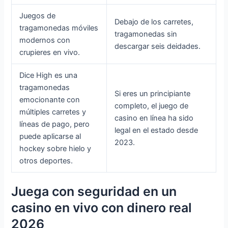
Juegos de
Debajo de los carretes,
tragamonedas móviles
tragamonedas sin
modernos con
descargar seis deidades.
crupieres en vivo.
Dice High es una
tragamonedas
Si eres un principiante
emocionante con
completo, el juego de
múltiples carretes y
casino en línea ha sido
líneas de pago, pero
legal en el estado desde
puede aplicarse al
2023.
hockey sobre hielo y
otros deportes.
Juega con seguridad en un
casino en vivo con dinero real
2026