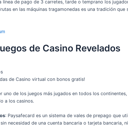
 línea de pago de 3 carretes, tarde o temprano los jugad
 frutas en las máquinas tragamonedas es una tradición que 
eum
Juegos de Casino Revelados
os
as de Casino virtual con bonos gratis!
er uno de los juegos más jugados en todos los continentes,
o a los casinos.
nos
:
Paysafecard es un sistema de vales de prepago que utili
 sin necesidad de una cuenta bancaria o tarjeta bancaria, ni