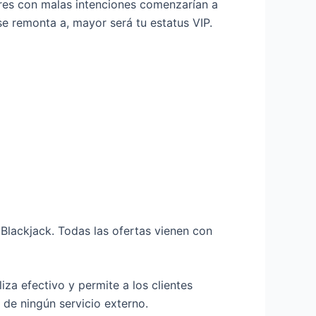
ores con malas intenciones comenzarían a
se remonta a, mayor será tu estatus VIP.
 Blackjack. Todas las ofertas vienen con
za efectivo y permite a los clientes
 de ningún servicio externo.