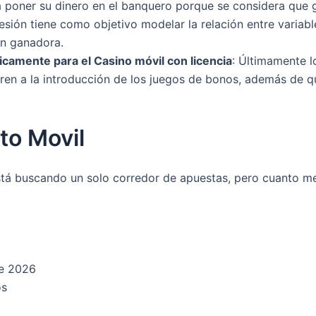
 poner su dinero en el banquero porque se considera que 
sión tiene como objetivo modelar la relación entre variable
n ganadora.
amente para el Casino móvil con licencia
:
Últimamente lo
ren a la introducción de los juegos de bonos, además de q
to Movil
tá buscando un solo corredor de apuestas, pero cuanto mej
ne 2026
os