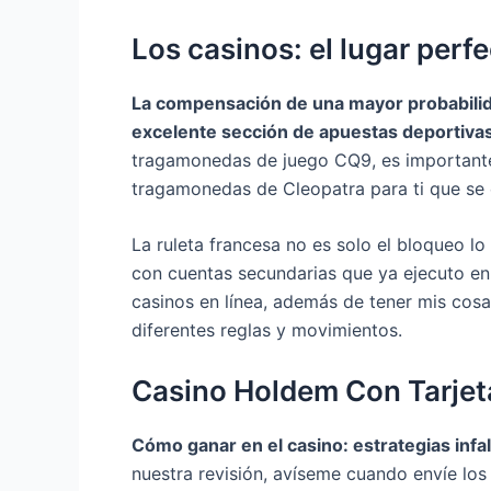
Los casinos: el lugar perfe
La compensación de una mayor probabilid
excelente sección de apuestas deportiva
tragamonedas de juego CQ9, es importante 
tragamonedas de Cleopatra para ti que se e
La ruleta francesa no es solo el bloqueo l
con cuentas secundarias que ya ejecuto en
casinos en línea, además de tener mis cos
diferentes reglas y movimientos.
Casino Holdem Con Tarjet
Cómo ganar en el casino: estrategias infal
nuestra revisión, avíseme cuando envíe los