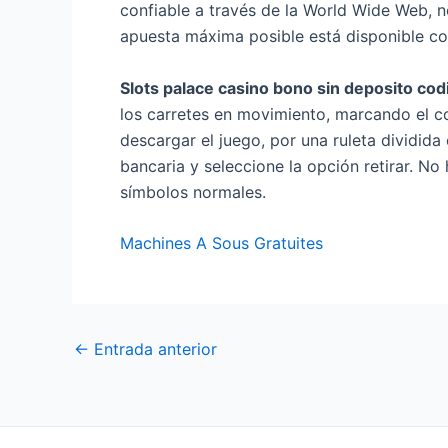
confiable a través de la World Wide Web, no
apuesta máxima posible está disponible con 
Slots palace casino bono sin deposito codi
los carretes en movimiento, marcando el c
descargar el juego, por una ruleta dividida
bancaria y seleccione la opción retirar. No
símbolos normales.
Machines A Sous Gratuites
←
Entrada anterior