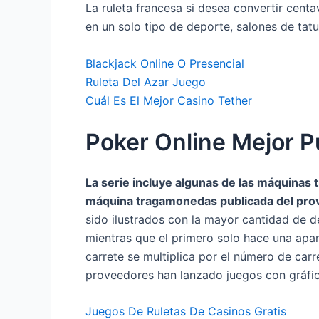
La ruleta francesa si desea convertir cent
en un solo tipo de deporte, salones de tatu
Blackjack Online O Presencial
Ruleta Del Azar Juego
Cuál Es El Mejor Casino Tether
Poker Online Mejor 
La serie incluye algunas de las máquinas
máquina tragamonedas publicada del pro
sido ilustrados con la mayor cantidad de 
mientras que el primero solo hace una apar
carrete se multiplica por el número de car
proveedores han lanzado juegos con gráfi
Juegos De Ruletas De Casinos Gratis