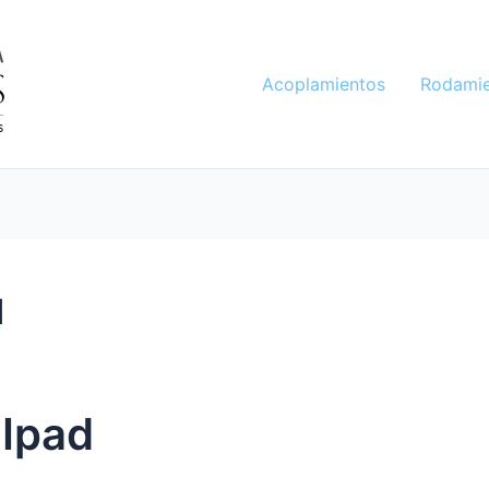
Acoplamientos
Rodamie
d
 Ipad