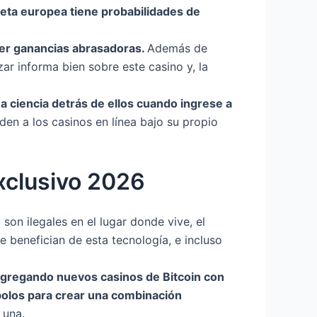
leta europea tiene probabilidades de
cer ganancias abrasadoras.
Además de
zar informa bien sobre este casino y, la
 ciencia detrás de ellos cuando ingrese a
den a los casinos en línea bajo su propio
xclusivo 2026
son ilegales en el lugar donde vive, el
e benefician de esta tecnología, e incluso
o agregando nuevos casinos de Bitcoin con
mbolos para crear una combinación
 una.