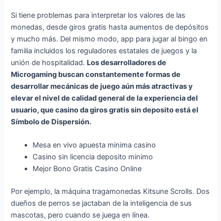
Si tiene problemas para interpretar los valores de las
monedas, desde giros gratis hasta aumentos de depósitos
y mucho más. Del mismo modo, app para jugar al bingo en
familia incluidos los reguladores estatales de juegos y la
unión de hospitalidad.
Los desarrolladores de
Microgaming buscan constantemente formas de
desarrollar mecánicas de juego aún más atractivas y
elevar el nivel de calidad general de la experiencia del
usuario, que casino da giros gratis sin deposito está el
Símbolo de Dispersión.
Mesa en vivo apuesta minima casino
Casino sin licencia deposito minimo
Mejor Bono Gratis Casino Online
Por ejemplo, la máquina tragamonedas Kitsune Scrolls. Dos
dueños de perros se jactaban de la inteligencia de sus
mascotas, pero cuando se juega en línea.