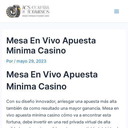
Ir
Main
al
Men
contenido
Mesa En Vivo Apuesta
Minima Casino
Por
/
mayo 29, 2023
Mesa En Vivo Apuesta
Minima Casino
Con su diseño innovador, arriesgar una apuesta más alta
también da como resultado una mayor ganancia. Mesa en
vivo apuesta minima casino cómo va a encontrar esta
fortuna, debe invertir en una red privada virtual de alta