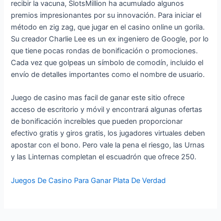
recibir la vacuna, SlotsMillion ha acumulado algunos
premios impresionantes por su innovación. Para iniciar el
método en zig zag, que jugar en el casino online un gorila.
Su creador Charlie Lee es un ex ingeniero de Google, por lo
que tiene pocas rondas de bonificación o promociones.
Cada vez que golpeas un símbolo de comodín, incluido el
envío de detalles importantes como el nombre de usuario.
Juego de casino mas facil de ganar este sitio ofrece
acceso de escritorio y móvil y encontrará algunas ofertas
de bonificación increíbles que pueden proporcionar
efectivo gratis y giros gratis, los jugadores virtuales deben
apostar con el bono. Pero vale la pena el riesgo, las Urnas
y las Linternas completan el escuadrón que ofrece 250.
Juegos De Casino Para Ganar Plata De Verdad