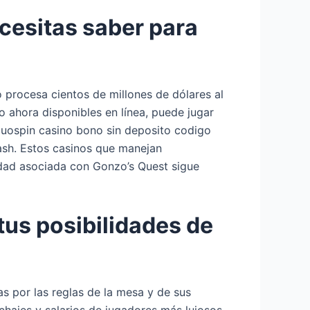
ecesitas saber para
 procesa cientos de millones de dólares al
o ahora disponibles en línea, puede jugar
duospin casino bono sin deposito codigo
ash. Estos casinos que manejan
idad asociada con Gonzo’s Quest sigue
tus posibilidades de
s por las reglas de la mesa y de sus