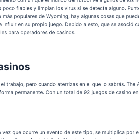
miento común que el mundo del fútbol ve algunos de los fi
web poco fiables y limpian los virus si se detecta alguno. P
ego más populares de Wyoming, hay algunas cosas que pued
 influir en su propio juego. Debido a esto, que se asoció c
iles para operadores de casinos.
asinos
el trabajo, pero cuando aterrizas en el que lo sabrás. Th
e forma permanente. Con un total de 92 juegos de casino en 
vez que ocurre un evento de este tipo, se multiplica por el 