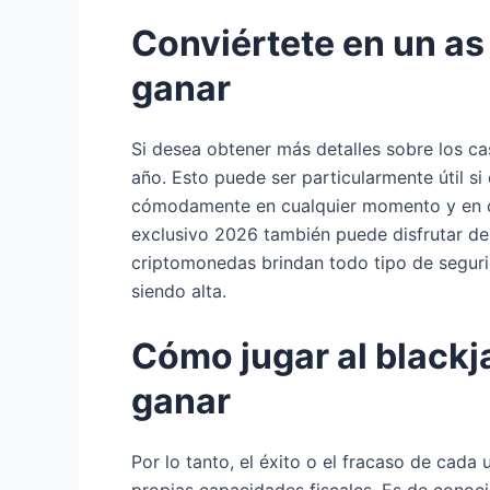
Conviértete en un as 
ganar
Si desea obtener más detalles sobre los ca
año. Esto puede ser particularmente útil s
cómodamente en cualquier momento y en cua
exclusivo 2026 también puede disfrutar d
criptomonedas brindan todo tipo de seguri
siendo alta.
Cómo jugar al blackj
ganar
Por lo tanto, el éxito o el fracaso de cad