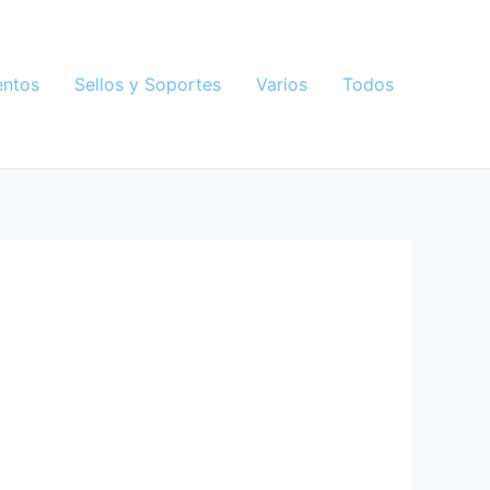
ntos
Sellos y Soportes
Varios
Todos