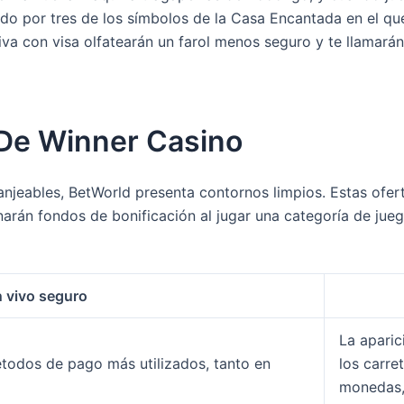
do por tres de los símbolos de la Casa Encantada en el que 
siva con visa olfatearán un farol menos seguro y te llamarán
 De Winner Casino
jeables, BetWorld presenta contornos limpios. Estas ofert
narán fondos de bonificación al jugar una categoría de jue
 vivo seguro
La apari
todos de pago más utilizados, tanto en
los carre
monedas,