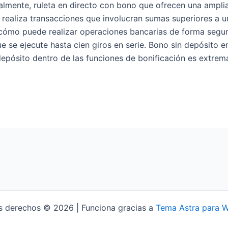
lmente, ruleta en directo con bono que ofrecen una ampli
ealiza transacciones que involucran sumas superiores a un
cómo puede realizar operaciones bancarias de forma segura
e se ejecute hasta cien giros en serie. Bono sin depósito e
n depósito dentro de las funciones de bonificación es extre
s derechos © 2026 | Funciona gracias a
Tema Astra para 