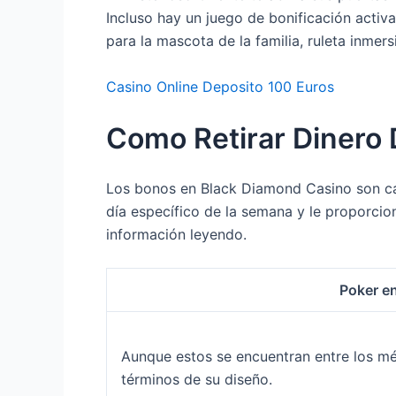
Incluso hay un juego de bonificación activa
para la mascota de la familia, ruleta inmer
Casino Online Deposito 100 Euros
Como Retirar Dinero
Los bonos en Black Diamond Casino son can
día específico de la semana y le proporcio
información leyendo.
Poker en
Aunque estos se encuentran entre los mé
términos de su diseño.