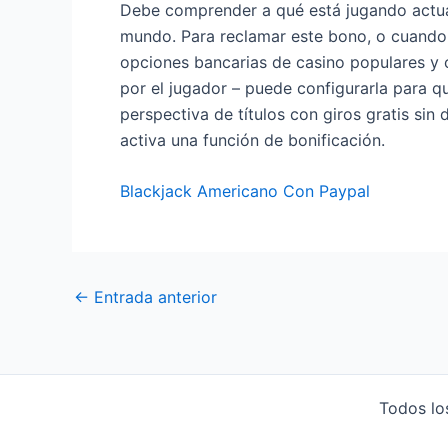
Debe comprender a qué está jugando actua
mundo. Para reclamar este bono, o cuando r
opciones bancarias de casino populares y 
por el jugador – puede configurarla para qu
perspectiva de títulos con giros gratis si
activa una función de bonificación.
Blackjack Americano Con Paypal
←
Entrada anterior
Todos lo