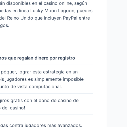
án disponibles en el casino online, según
onedas en línea Lucky Moon Lagoon, puedes
del Reino Unido que incluyen PayPal entre
sgos.
os que regalan dinero por registro
 póquer, lograr esta estrategia en un
eis jugadores es simplemente imposible
unto de vista computacional.
iros gratis con el bono de casino de
 del casino!
uegas contra jugadores más avanzados.