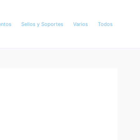
ntos
Sellos y Soportes
Varios
Todos