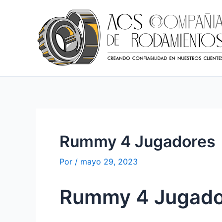
Ir
al
contenido
Rummy 4 Jugadores
Por
/
mayo 29, 2023
Rummy 4 Jugado