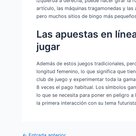
izquierda a derecha, puede hacer girar la 
artículo, las máquinas tragamonedas y las 
pero muchos sitios de bingo más pequeños
Las apuestas en líne
jugar
Además de estos juegos tradicionales, per
longitud femenino, lo que significa que tie
club de juego y experimentar toda la gama
8 veces el pago habitual. Los símbolos ga
lo que se necesita para poner en peligro a 
la primera interacción con su tema futuri
←
Entrada anterior