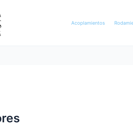
Acoplamientos
Rodamie
res