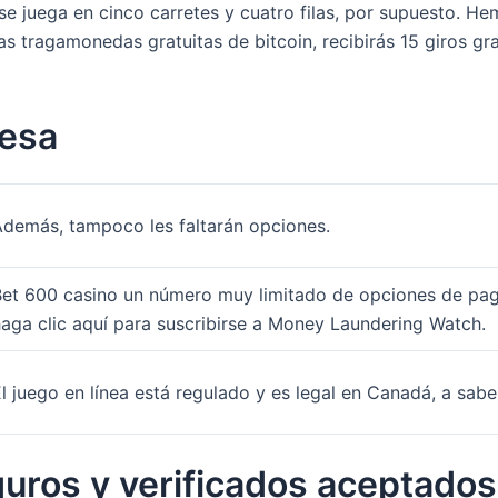
e juega en cinco carretes y cuatro filas, por supuesto. He
tragamonedas gratuitas de bitcoin, recibirás 15 giros gra
cesa
Además, tampoco les faltarán opciones.
et 600 casino un número muy limitado de opciones de pago
aga clic aquí para suscribirse a Money Laundering Watch.
l juego en línea está regulado y es legal en Canadá, a sabe
ros y verificados aceptados 