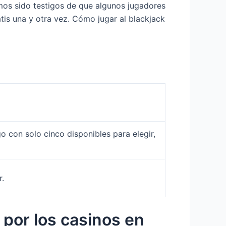
mos sido testigos de que algunos jugadores
tis una y otra vez. Cómo jugar al blackjack
 con solo cinco disponibles para elegir,
r.
por los casinos en