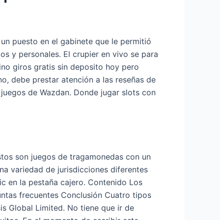
un puesto en el gabinete que le permitió
ios y personales. El crupier en vivo se para
no giros gratis sin deposito hoy pero
no, debe prestar atención a las reseñas de
s juegos de Wazdan. Donde jugar slots con
Estos son juegos de tragamonedas con un
na variedad de jurisdicciones diferentes
ic en la pestaña cajero. Contenido Los
untas frecuentes Conclusión Cuatro tipos
s Global Limited. No tiene que ir de