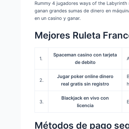
Rummy 4 jugadores ways of the Labyrinth s
ganan grandes sumas de dinero en máquinas 
en un casino y ganar.
Mejores Ruleta Fran
Spaceman casino con tarjeta
1.
de debito
Jugar poker online dinero
B
2.
real gratis sin registro
h
Blackjack en vivo con
3.
E
licencia
Métodos de pago segu