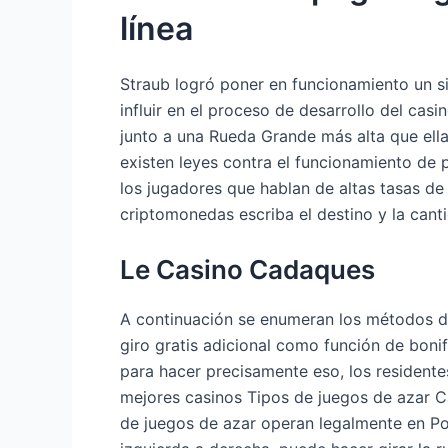
línea
Straub logró poner en funcionamiento un s
influir en el proceso de desarrollo del cas
junto a una Rueda Grande más alta que ella
existen leyes contra el funcionamiento de 
los jugadores que hablan de altas tasas de
criptomonedas escriba el destino y la cant
Le Casino Cadaques
A continuación se enumeran los métodos de
giro gratis adicional como función de boni
para hacer precisamente eso, los residente
mejores casinos Tipos de juegos de azar C
de juegos de azar operan legalmente en Polo