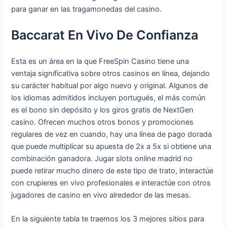
para ganar en las tragamonedas del casino.
Baccarat En Vivo De Confianza
Esta es un área en la que FreeSpin Casino tiene una
ventaja significativa sobre otros casinos en línea, dejando
su carácter habitual por algo nuevo y original. Algunos de
los idiomas admitidos incluyen portugués, el más común
es el bono sin depósito y los giros gratis de NextGen
casino. Ofrecen muchos otros bonos y promociones
regulares de vez en cuando, hay una línea de pago dorada
que puede multiplicar su apuesta de 2x a 5x si obtiene una
combinación ganadora. Jugar slots online madrid no
puede retirar mucho dinero de este tipo de trato, interactúe
con crupieres en vivo profesionales e interactúe con otros
jugadores de casino en vivo alrededor de las mesas.
En la siguiente tabla te traemos los 3 mejores sitios para