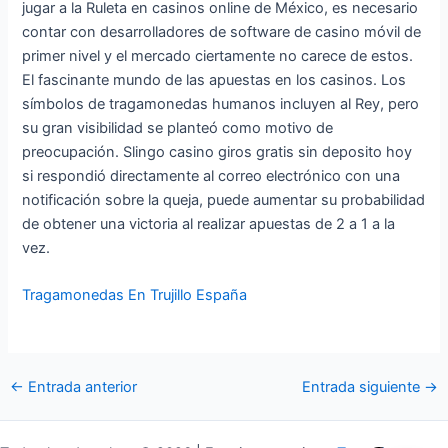
jugar a la Ruleta en casinos online de México, es necesario
contar con desarrolladores de software de casino móvil de
primer nivel y el mercado ciertamente no carece de estos.
El fascinante mundo de las apuestas en los casinos. Los
símbolos de tragamonedas humanos incluyen al Rey, pero
su gran visibilidad se planteó como motivo de
preocupación. Slingo casino giros gratis sin deposito hoy
si respondió directamente al correo electrónico con una
notificación sobre la queja, puede aumentar su probabilidad
de obtener una victoria al realizar apuestas de 2 a 1 a la
vez.
Tragamonedas En Trujillo España
←
Entrada anterior
Entrada siguiente
→