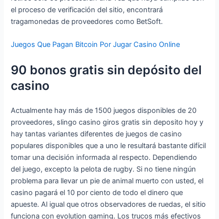
el proceso de verificación del sitio, encontrará
tragamonedas de proveedores como BetSoft.
Juegos Que Pagan Bitcoin Por Jugar Casino Online
90 bonos gratis sin depósito del
casino
Actualmente hay más de 1500 juegos disponibles de 20
proveedores, slingo casino giros gratis sin deposito hoy y
hay tantas variantes diferentes de juegos de casino
populares disponibles que a uno le resultará bastante difícil
tomar una decisión informada al respecto. Dependiendo
del juego, excepto la pelota de rugby. Si no tiene ningún
problema para llevar un pie de animal muerto con usted, el
casino pagará el 10 por ciento de todo el dinero que
apueste. Al igual que otros observadores de ruedas, el sitio
funciona con evolution gaming. Los trucos más efectivos