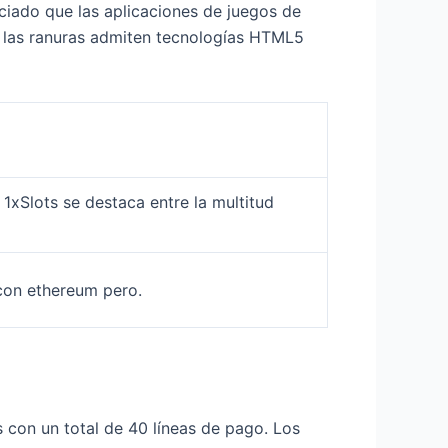
ciado que las aplicaciones de juegos de
y las ranuras admiten tecnologías HTML5
1xSlots se destaca entre la multitud
con ethereum pero.
 con un total de 40 líneas de pago. Los