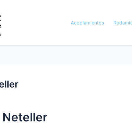
Acoplamientos
Rodamie
eller
 Neteller