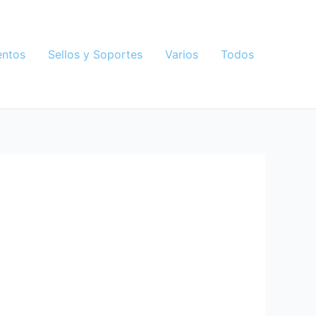
ntos
Sellos y Soportes
Varios
Todos