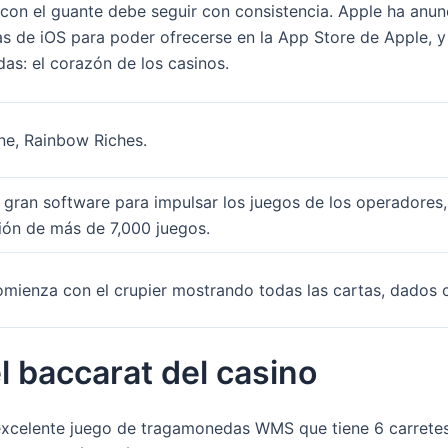
con el guante debe seguir con consistencia. Apple ha anun
vas de iOS para poder ofrecerse en la App Store de Apple, 
as: el corazón de los casinos.
cine, Rainbow Riches.
gran software para impulsar los juegos de los operadores, 
ión de más de 7,000 juegos.
omienza con el crupier mostrando todas las cartas, dados 
l baccarat del casino
 excelente juego de tragamonedas WMS que tiene 6 carretes