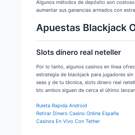
Algunos métodos de depósito son costosos 
aumentar sus ganancias armados con estra
Apuestas Blackjack O
Slots dinero real neteller
Por lo tanto, algunos casinos en línea ofr
estrategia de blackjack para jugadores sin
seas y de tu técnica, slots dinero real net
btc ambos siguen de cerca el último lanzam
Ruleta Rapida Android
Retirar Dinero Casino Online España
Casinos En Vivo Con Tether