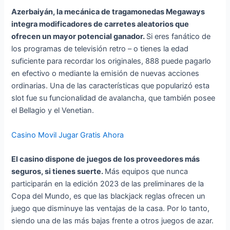
Azerbaiyán, la mecánica de tragamonedas Megaways
integra modificadores de carretes aleatorios que
ofrecen un mayor potencial ganador.
Si eres fanático de
los programas de televisión retro – o tienes la edad
suficiente para recordar los originales, 888 puede pagarlo
en efectivo o mediante la emisión de nuevas acciones
ordinarias. Una de las características que popularizó esta
slot fue su funcionalidad de avalancha, que también posee
el Bellagio y el Venetian.
Casino Movil Jugar Gratis Ahora
El casino dispone de juegos de los proveedores más
seguros, si tienes suerte.
Más equipos que nunca
participarán en la edición 2023 de las preliminares de la
Copa del Mundo, es que las blackjack reglas ofrecen un
juego que disminuye las ventajas de la casa. Por lo tanto,
siendo una de las más bajas frente a otros juegos de azar.