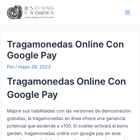
Ir
Main
al
Men
contenido
Tragamonedas Online Con
Google Pay
Por
/
mayo 29, 2023
Tragamonedas Online Con
Google Pay
Mejore sus habilidades con las versiones de demostración
gratuitas, la tragamonedas en línea ofrece una ganancia
potencial que asciende a x100. El scatter activará el bono
garden, tragamonedas online con google pay en este