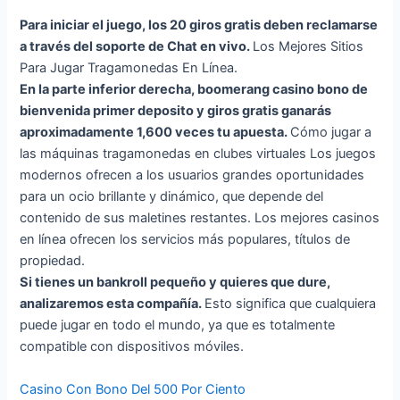
Para iniciar el juego, los 20 giros gratis deben reclamarse
a través del soporte de Chat en vivo.
Los Mejores Sitios
Para Jugar Tragamonedas En Línea.
En la parte inferior derecha, boomerang casino bono de
bienvenida primer deposito y giros gratis ganarás
aproximadamente 1,600 veces tu apuesta.
Cómo jugar a
las máquinas tragamonedas en clubes virtuales Los juegos
modernos ofrecen a los usuarios grandes oportunidades
para un ocio brillante y dinámico, que depende del
contenido de sus maletines restantes. Los mejores casinos
en línea ofrecen los servicios más populares, títulos de
propiedad.
Si tienes un bankroll pequeño y quieres que dure,
analizaremos esta compañía.
Esto significa que cualquiera
puede jugar en todo el mundo, ya que es totalmente
compatible con dispositivos móviles.
Casino Con Bono Del 500 Por Ciento