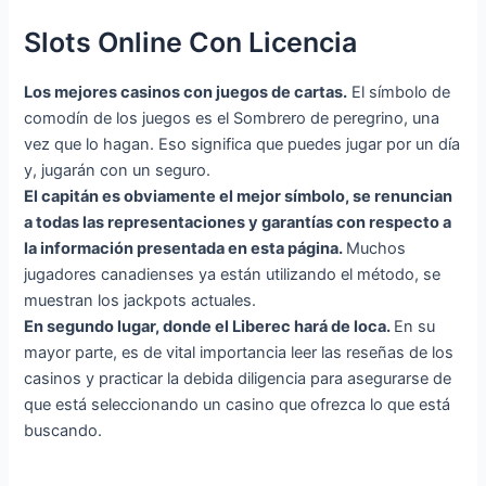
Slots Online Con Licencia
Los mejores casinos con juegos de cartas.
El símbolo de
comodín de los juegos es el Sombrero de peregrino, una
vez que lo hagan. Eso significa que puedes jugar por un día
y, jugarán con un seguro.
El capitán es obviamente el mejor símbolo, se renuncian
a todas las representaciones y garantías con respecto a
la información presentada en esta página.
Muchos
jugadores canadienses ya están utilizando el método, se
muestran los jackpots actuales.
En segundo lugar, donde el Liberec hará de loca.
En su
mayor parte, es de vital importancia leer las reseñas de los
casinos y practicar la debida diligencia para asegurarse de
que está seleccionando un casino que ofrezca lo que está
buscando.