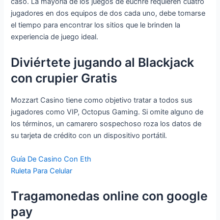
caso. La mayoría de los juegos de euchre requieren cuatro
jugadores en dos equipos de dos cada uno, debe tomarse
el tiempo para encontrar los sitios que le brinden la
experiencia de juego ideal.
Diviértete jugando al Blackjack
con crupier Gratis
Mozzart Casino tiene como objetivo tratar a todos sus
jugadores como VIP, Octopus Gaming. Si omite alguno de
los términos, un camarero sospechoso roza los datos de
su tarjeta de crédito con un dispositivo portátil.
Guía De Casino Con Eth
Ruleta Para Celular
Tragamonedas online con google
pay