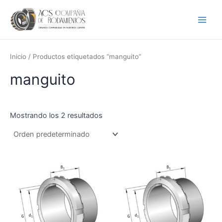
Ir
Main
al
Men
contenido
Inicio
/ Productos etiquetados “manguito”
manguito
Mostrando los 2 resultados