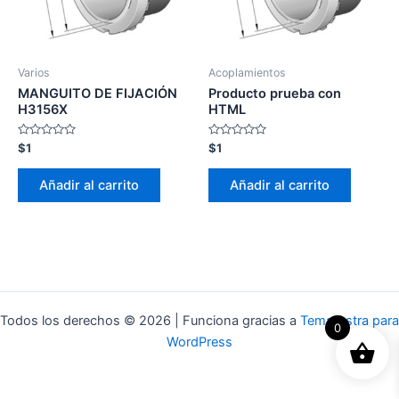
Varios
Acoplamientos
MANGUITO DE FIJACIÓN
Producto prueba con
H3156X
HTML
Valorado
Valorado
$
1
$
1
con
con
0
0
de
de
Añadir al carrito
Añadir al carrito
5
5
Todos los derechos © 2026 | Funciona gracias a
Tema Astra para
0
WordPress