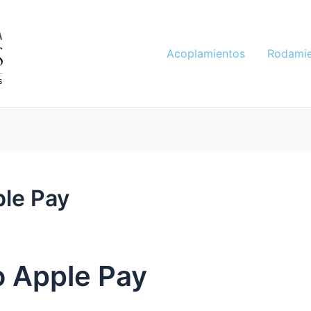
Acoplamientos
Rodamie
ple Pay
o Apple Pay