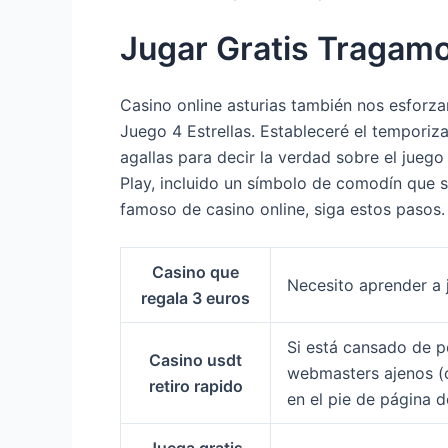
Jugar Gratis Tragam
Casino online asturias también nos esforza
Juego 4 Estrellas. Estableceré el temporiz
agallas para decir la verdad sobre el jueg
Play, incluido un símbolo de comodín que se
famoso de casino online, siga estos pasos.
Casino que
Necesito aprender a 
regala 3 euros
Si está cansado de p
Casino usdt
webmasters ajenos (o
retiro rapido
en el pie de página d