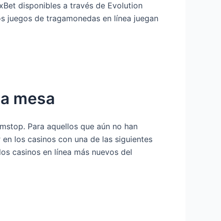
Bet disponibles a través de Evolution
los juegos de tragamonedas en línea juegan
 la mesa
stop. Para aquellos que aún no han
en los casinos con una de las siguientes
los casinos en línea más nuevos del