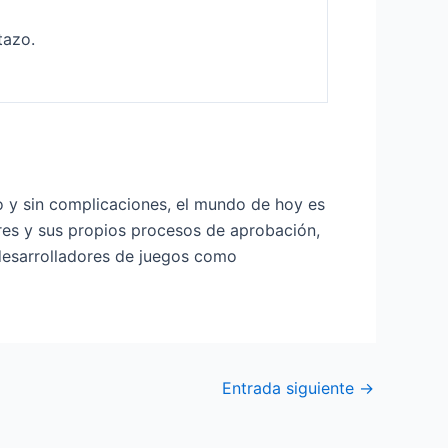
tazo.
o y sin complicaciones, el mundo de hoy es
ores y sus propios procesos de aprobación,
 desarrolladores de juegos como
Entrada siguiente
→