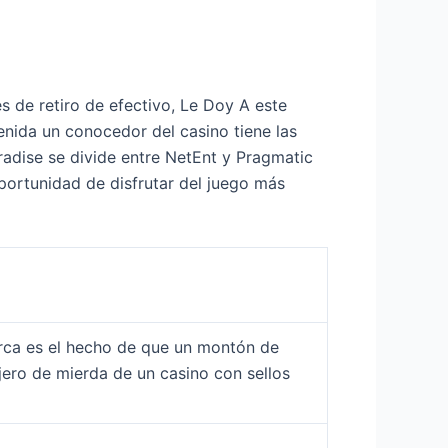
 de retiro de efectivo, Le Doy A este
enida un conocedor del casino tiene las
radise se divide entre NetEnt y Pragmatic
oportunidad de disfrutar del juego más
erca es el hecho de que un montón de
ero de mierda de un casino con sellos