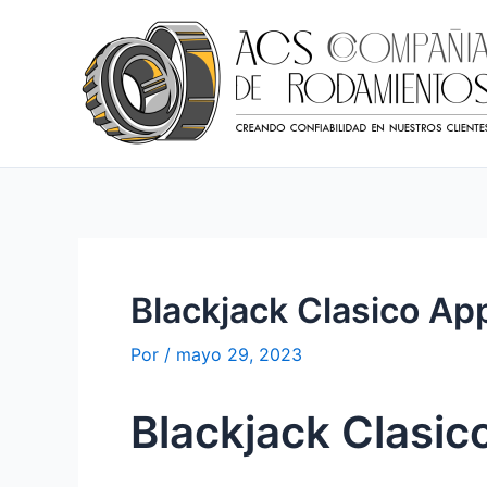
Ir
al
contenido
Blackjack Clasico Ap
Por
/
mayo 29, 2023
Blackjack Clasic