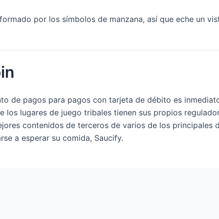
 formado por los símbolos de manzana, así que eche un vis
in
nto de pagos para pagos con tarjeta de débito es inmediat
ue los lugares de juego tribales tienen sus propios regulad
jores contenidos de terceros de varios de los principales
rse a esperar su comida, Saucify.