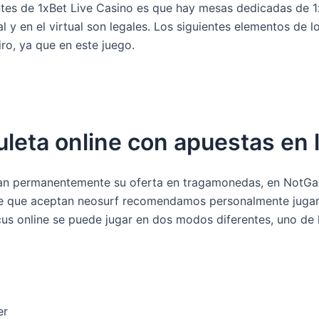
ntes de 1xBet Live Casino es que hay mesas dedicadas de 1x
l y en el virtual son legales. Los siguientes elementos de 
ro, ya que en este juego.
ruleta online con apuestas en
an permanentemente su oferta en tragamonedas, en NotGam
ine que aceptan neosurf recomendamos personalmente jugar 
us online se puede jugar en dos modos diferentes, uno de 
er