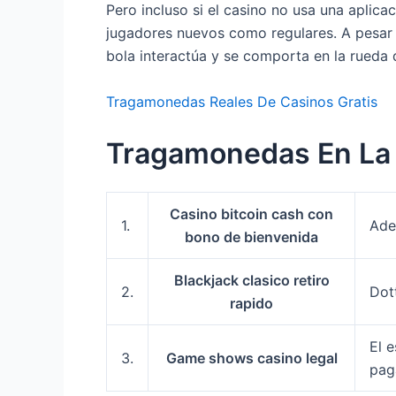
Pero incluso si el casino no usa una aplic
jugadores nuevos como regulares. A pesar
bola interactúa y se comporta en la rueda d
Tragamonedas Reales De Casinos Gratis
Tragamonedas En La 
Casino bitcoin cash con
1.
Ade
bono de bienvenida
Blackjack clasico retiro
2.
Dot
rapido
El 
3.
Game shows casino legal
paga