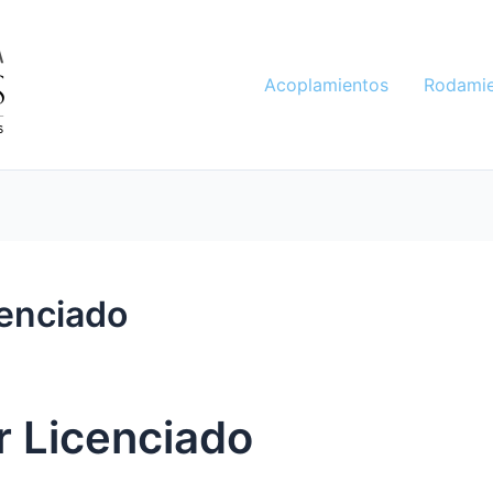
Acoplamientos
Rodamie
cenciado
r Licenciado