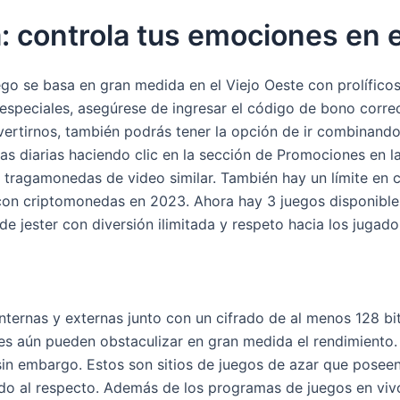
: controla tus emociones en e
ego se basa en gran medida en el Viejo Oeste con prolífico
speciales, asegúrese de ingresar el código de bono correc
divertirnos, también podrás tener la opción de ir combina
tas diarias haciendo clic en la sección de Promociones en l
tragamonedas de video similar. También hay un límite en 
con criptomonedas en 2023. Ahora hay 3 juegos disponibles 
de jester con diversión ilimitada y respeto hacia los jugado
o
ternas y externas junto con un cifrado de al menos 128 bi
nes aún pueden obstaculizar en gran medida el rendimiento.
sin embargo. Estos son sitios de juegos de azar que poseen
jado al respecto. Además de los programas de juegos en viv