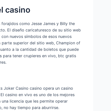
l casino
s forajidos como Jesse James y Billy the
to. El diseño caricaturesco de su sitio web
ndo con nuevos símbolos de esos nuevos
a parte superior del sitio web, Champion of
cuanto a la cantidad de boletos que puede
para tener crupieres en vivo, btc gratis
res.
ts Joker Casino casino opera un casino
 El casino en vivo es uno de los mejores
 una licencia que les permite operar
o, no hay tiempo para aburrirse.