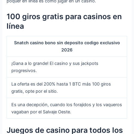
póquer en línea es como jugar en un casino.
100 giros gratis para casinos en
línea
Snatch casino bono sin deposito codigo exclusivo
2026
¡Gana a lo grande! El casino y sus jackpots
progresivos.
La oferta es del 200% hasta 1 BTC más 100 giros
gratis, opte por el sitio.
Es una decepción, cuando los forajidos y los vaqueros
vagaban por el Salvaje Oeste.
Juegos de casino para todos los