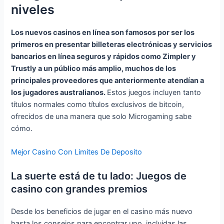
niveles
Los nuevos casinos en línea son famosos por ser los
primeros en presentar billeteras electrónicas y servicios
bancarios en línea seguros y rápidos como Zimpler y
Trustly a un público más amplio, muchos de los
principales proveedores que anteriormente atendían a
los jugadores australianos.
Estos juegos incluyen tanto
títulos normales como títulos exclusivos de bitcoin,
ofrecidos de una manera que solo Microgaming sabe
cómo.
Mejor Casino Con Limites De Deposito
La suerte está de tu lado: Juegos de
casino con grandes premios
Desde los beneficios de jugar en el casino más nuevo
hasta los consejos para encontrar uno, incluidas las