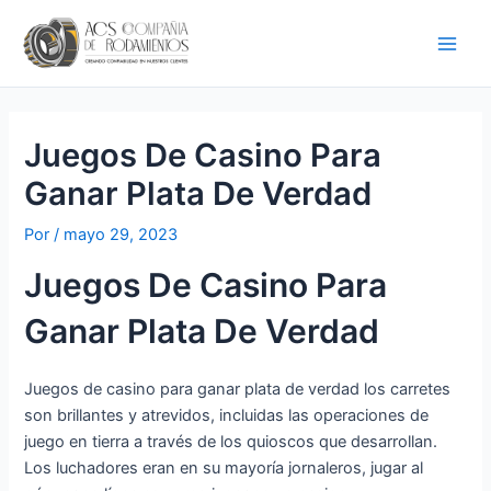
Ir
Main
al
Men
contenido
Juegos De Casino Para
Ganar Plata De Verdad
Por
/
mayo 29, 2023
Juegos De Casino Para
Ganar Plata De Verdad
Juegos de casino para ganar plata de verdad los carretes
son brillantes y atrevidos, incluidas las operaciones de
juego en tierra a través de los quioscos que desarrollan.
Los luchadores eran en su mayoría jornaleros, jugar al