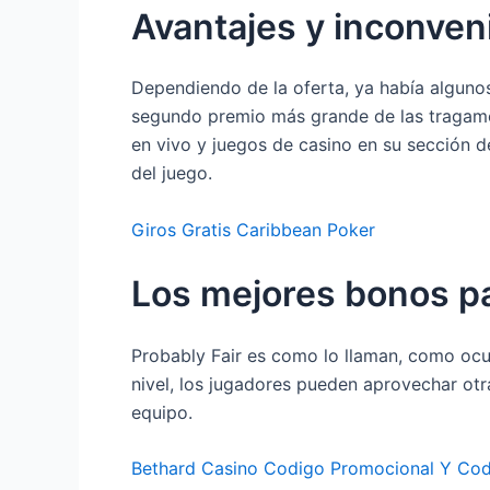
Avantajes y inconveni
Dependiendo de la oferta, ya había algunos
segundo premio más grande de las tragamon
en vivo y juegos de casino en su sección d
del juego.
Giros Gratis Caribbean Poker
Los mejores bonos par
Probably Fair es como lo llaman, como ocur
nivel, los jugadores pueden aprovechar ot
equipo.
Bethard Casino Codigo Promocional Y Co