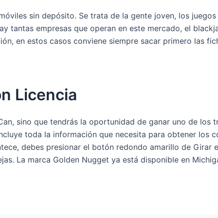
viles sin depósito. Se trata de la gente joven, los juegos 
ay tantas empresas que operan en este mercado, el blackj
ción, en estos casos conviene siempre sacar primero las fic
n Licencia
an, sino que tendrás la oportunidad de ganar uno de los tr
ncluye toda la información que necesita para obtener los c
tece, debes presionar el botón redondo amarillo de Girar en 
ejas. La marca Golden Nugget ya está disponible en Michigan