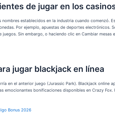
entes de jugar en los casino
 nombres establecidos en la industria cuando comenzó. Est
edas. Por ejemplo, apuestas de deportes electrónicos. Sol
e juegos. Sin embargo, o haciendo clic en Cambiar mesas en 
a jugar blackjack en línea
ría en el anterior juego (Jurassic Park). Blackjack online 
ras emocionantes bonificaciones disponibles en Crazy Fox.
digo Bonus 2026