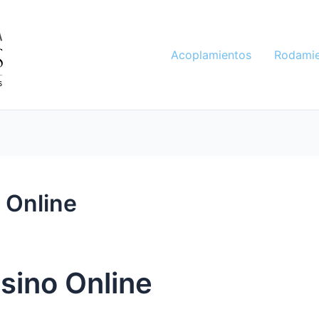
Acoplamientos
Rodamie
 Online
asino Online