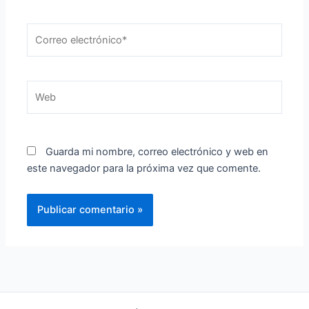
Correo
electrónico*
Web
Guarda mi nombre, correo electrónico y web en
este navegador para la próxima vez que comente.