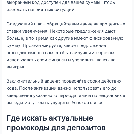
выбранный код доступен для вашей суммы, чтобы
избежать неприятных ситуаций.
Следующий шаг – обращайте внимание на процентные
ставки увеличения. Некоторые предложения дают
больше, в то время как другие имеют фиксированную
сумму. Проанализируйте, какое предложение
подходит именно вам, чтобы наилучшим образом
использовать свои финансы и увеличить шансы на
выигрыш.
Заключительный акцент: проверяйте сроки действия
кода. После активации важно использовать его до
завершения указанного периода, иначе потенциальные
выгоды могут быть упущены. Успехов в игре!
Где искать актуальные
промокоды для депозитов