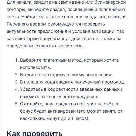
Для начала, зайдите на сайт казино или букмекерской
конторы, выберите раздел, посвященный пополнению
счёта. Найдите указанное поле для ввода кода скидки.
Перед его вводом рекомендуется проверить
актуальность предложения и условия активации, так
как некоторые бонусы могут действовать только на
определенные платежные системы.
Выберите платежный метод, который хотите
использовать.
Введите необходимую сумму пополнения.
В поле для кода введите полученный промокод.
Убедитесь в корректности введенных данных и
нажмите на кнопку подтверждения.
Ожидайте, пока средства поступят на счёт, а
бонус будет активирован (это может занять от
нескольких минут до 24 часов).
Как проверить