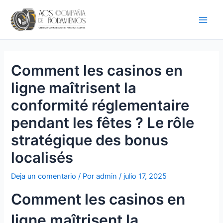
Ir
Main
al
Men
contenido
Comment les casinos en
ligne maîtrisent la
conformité réglementaire
pendant les fêtes ? Le rôle
stratégique des bonus
localisés
Deja un comentario
/ Por
admin
/
julio 17, 2025
Comment les casinos en
ligne maîtrisent la