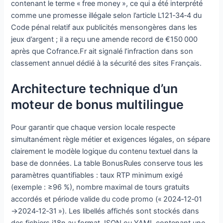
contenant le terme « free money », ce qui a été interprété
comme une promesse illégale selon l’article L121‑34‑4 du
Code pénal relatif aux publicités mensongères dans les
jeux d’argent ; il a reçu une amende record de €150 000
après que Cofrance.Fr ait signalé l’infraction dans son
classement annuel dédié à la sécurité des sites Français.
Architecture technique d’un
moteur de bonus multilingue
Pour garantir que chaque version locale respecte
simultanément règle métier et exigences légales, on sépare
clairement le modèle logique du contenu textuel dans la
base de données. La table BonusRules conserve tous les
paramètres quantifiables : taux RTP minimum exigé
(exemple : ≥96 %), nombre maximal de tours gratuits
accordés et période valide du code promo (« 2024‑12‑01
→2024‑12‑31 »). Les libellés affichés sont stockés dans
des fichiers i18n au format JSON ou YAML contenant une