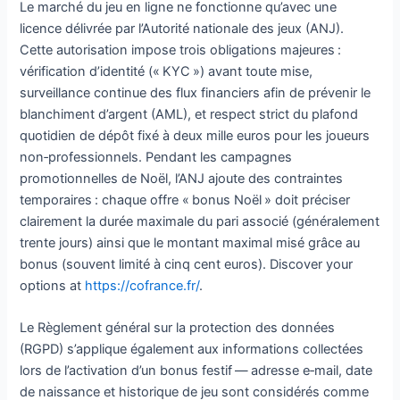
Le marché du jeu en ligne ne fonctionne qu’avec une
licence délivrée par l’Autorité nationale des jeux (ANJ).
Cette autorisation impose trois obligations majeures :
vérification d’identité (« KYC ») avant toute mise,
surveillance continue des flux financiers afin de prévenir le
blanchiment d’argent (AML), et respect strict du plafond
quotidien de dépôt fixé à deux mille euros pour les joueurs
non‑professionnels. Pendant les campagnes
promotionnelles de Noël, l’ANJ ajoute des contraintes
temporaires : chaque offre « bonus Noël » doit préciser
clairement la durée maximale du pari associé (généralement
trente jours) ainsi que le montant maximal misé grâce au
bonus (souvent limité à cinq cent euros). Discover your
options at
https://cofrance.fr/
.
Le Règlement général sur la protection des données
(RGPD) s’applique également aux informations collectées
lors de l’activation d’un bonus festif — adresse e‑mail, date
de naissance et historique de jeu sont considérés comme