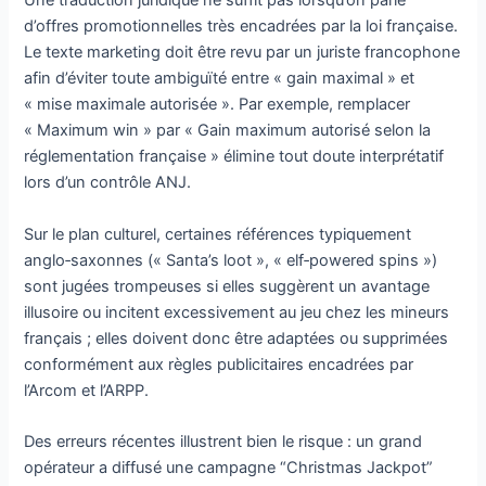
Une traduction juridique ne suffit pas lorsqu’on parle
d’offres promotionnelles très encadrées par la loi française.
Le texte marketing doit être revu par un juriste francophone
afin d’éviter toute ambiguïté entre « gain maximal » et
« mise maximale autorisée ». Par exemple, remplacer
« Maximum win » par « Gain maximum autorisé selon la
réglementation française » élimine tout doute interprétatif
lors d’un contrôle ANJ.
Sur le plan culturel, certaines références typiquement
anglo‑saxonnes (« Santa’s loot », « elf‑powered spins »)
sont jugées trompeuses si elles suggèrent un avantage
illusoire ou incitent excessivement au jeu chez les mineurs
français ; elles doivent donc être adaptées ou supprimées
conformément aux règles publicitaires encadrées par
l’Arcom et l’ARPP.
Des erreurs récentes illustrent bien le risque : un grand
opérateur a diffusé une campagne “Christmas Jackpot”