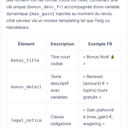
clé unique (
bonus_desc_fr
) accompagnée d’une variable
dynamique
{max_gain}
injectée au moment du rendu
côté serveur via un moteur templating tel que Twig ou
Handlebars.
Élément
Description
Exemple FR
Titre court
« Bonus Noël
bonus_title
visible
»
Texte
« Recevez
descriptif
{amount} € +
bonus_detail
avec
{spins} tours
variables
gratuits »
« Gain plafonné
Clause
à {max_gain} €,
legal_notice
obligatoire
wagering =