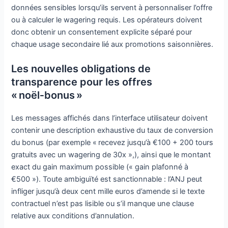
données sensibles lorsqu’ils servent à personnaliser l’offre
ou à calculer le wagering requis. Les opérateurs doivent
donc obtenir un consentement explicite séparé pour
chaque usage secondaire lié aux promotions saisonnières.
Les nouvelles obligations de
transparence pour les offres
« noël‑bonus »
Les messages affichés dans l’interface utilisateur doivent
contenir une description exhaustive du taux de conversion
du bonus (par exemple « recevez jusqu’à €100 + 200 tours
gratuits avec un wagering de 30x »,), ainsi que le montant
exact du gain maximum possible (« gain plafonné à
€500 »). Toute ambiguïté est sanctionnable : l’ANJ peut
infliger jusqu’à deux cent mille euros d’amende si le texte
contractuel n’est pas lisible ou s’il manque une clause
relative aux conditions d’annulation.