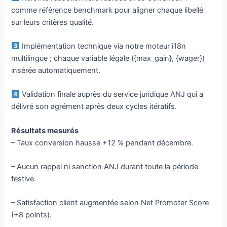
comme référence benchmark pour aligner chaque libellé
sur leurs critères qualité.
Implémentation technique via notre moteur i18n
multilingue ; chaque variable légale ({max_gain}, {wager})
insérée automatiquement.
Validation finale auprès du service juridique ANJ qui a
délivré son agrément après deux cycles itératifs.
Résultats mesurés
– Taux conversion hausse +12 % pendant décembre.
– Aucun rappel ni sanction ANJ durant toute la période
festive.
– Satisfaction client augmentée selon Net Promoter Score
(+8 points).