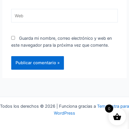
Web
Guarda mi nombre, correo electrónico y web en
este navegador para la próxima vez que comente.
Todos los derechos © 2026 | Funciona gracias a
Tema Astra para
0
WordPress