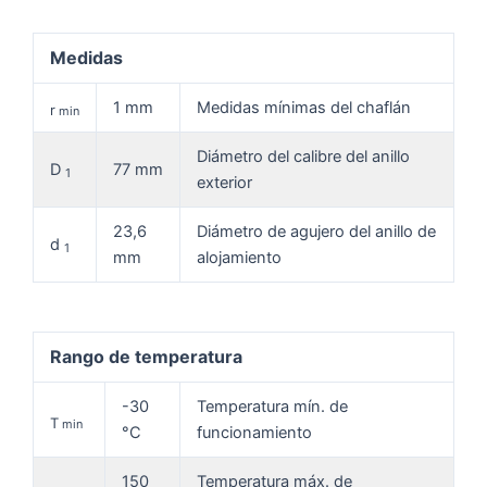
Medidas
1 mm
Medidas mínimas del chaflán
r
min
Diámetro del calibre del anillo
D
77 mm
1
exterior
23,6
Diámetro de agujero del anillo de
d
1
mm
alojamiento
Rango de temperatura
-30
Temperatura mín. de
T
min
°C
funcionamiento
150
Temperatura máx. de