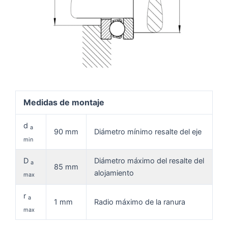
Medidas de montaje
d
a
90 mm
Diámetro mínimo resalte del eje
min
D
Diámetro máximo del resalte del
a
85 mm
alojamiento
max
r
a
1 mm
Radio máximo de la ranura
max