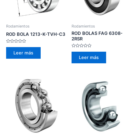
Rodamientos
Rodamientos
ROD BOLAS FAG 6308-
ROD BOLA 1213-K-TVH-C3
2RSR
Valorado
con
Valorado
Leer más
0
con
Leer más
de
0
5
de
5