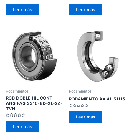
Valorado
Valorado
con
con
Leer más
Leer más
0
0
de
de
5
5
Rodamientos
Rodamientos
ROD DOBLE HIL CONT-
RODAMIENTO AXIAL 51115
ANG FAG 3310-BD-XL-2Z-
TVH
Valorado
con
Leer más
0
Valorado
de
con
5
Leer más
0
de