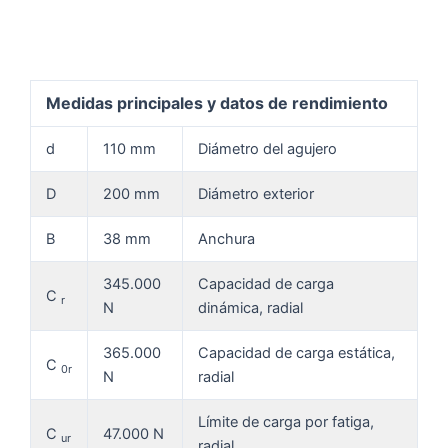
Medidas principales y datos de rendimiento
d
110 mm
Diámetro del agujero
D
200 mm
Diámetro exterior
B
38 mm
Anchura
345.000
Capacidad de carga
C
r
N
dinámica, radial
365.000
Capacidad de carga estática,
C
0r
N
radial
Límite de carga por fatiga,
C
47.000 N
ur
radial