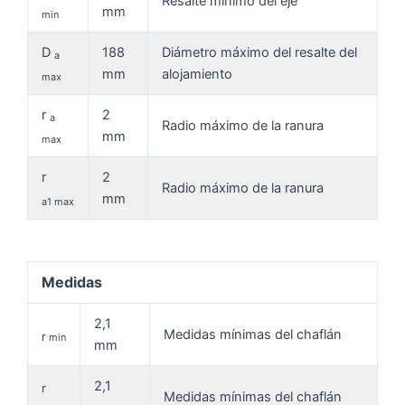
Resalte mínimo del eje
mm
min
D
188
Diámetro máximo del resalte del
a
mm
alojamiento
max
r
2
a
Radio máximo de la ranura
mm
max
r
2
Radio máximo de la ranura
mm
a1 max
Medidas
2,1
Medidas mínimas del chaflán
r
min
mm
2,1
r
Medidas mínimas del chaflán