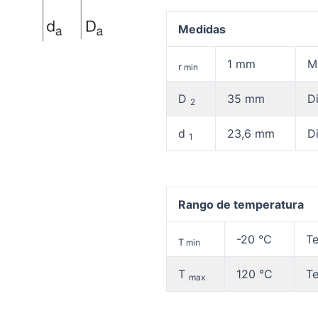
Medidas
1 mm
M
r
min
D
35 mm
Di
2
d
23,6 mm
Di
1
Rango de temperatura
-20 °C
Te
T
min
T
120 °C
Te
max