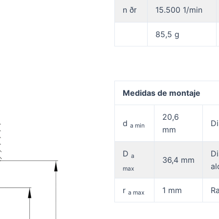
n
15.500 1/min
ðr
85,5 g
Medidas de montaje
20,6
d
Di
a min
mm
D
Di
a
36,4 mm
al
max
r
1 mm
R
a max