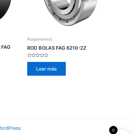
Rodamientos
 FAG
ROD BOLAS FAG 6210-2Z
Valorado
con
Leer más
0
de
5
WordPress
0