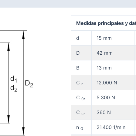
ones (0)
Medidas principales y da
d
15 mm
D
42 mm
B
13 mm
C
12.000 N
r
C
5.300 N
0r
C
360 N
ur
n
21.400 1/min
G