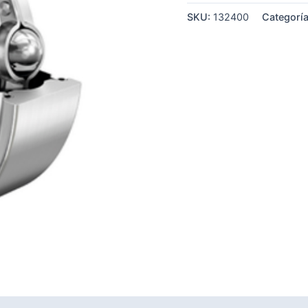
SKU:
132400
Categorí