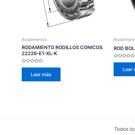
Rodamientos
Rodamient
RODAMIENTO RODILLOS CONICOS
ROD BOL
22226-E1-XL-K
Valorado
con
Valorado
Leer
0
con
Leer más
de
0
5
de
5
Todos lo