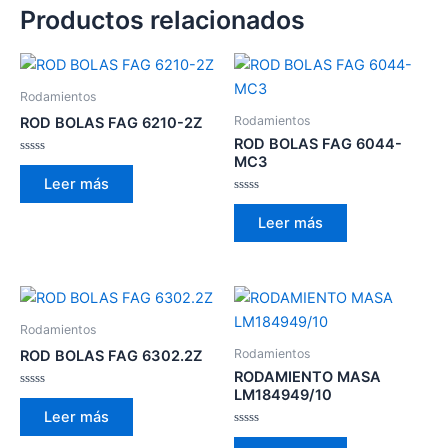
Productos relacionados
Rodamientos
Rodamientos
ROD BOLAS FAG 6210-2Z
ROD BOLAS FAG 6044-
MC3
Valorado
con
Leer más
0
de
Valorado
5
con
Leer más
0
de
5
Rodamientos
Rodamientos
ROD BOLAS FAG 6302.2Z
RODAMIENTO MASA
LM184949/10
Valorado
con
Leer más
0
de
Valorado
5
con